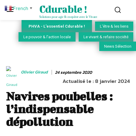
Cdurable !
French
▼
Solutions pour agir & coopérer avec le Vivant
PHVA - L'essentiel Cdurable !
L'être & les liens
Le pouvoir & l'action locale
Le vivant & refaire société
News Sélection
Olivier Giraud
24 septembre 2020
Actualisé le :
8 janvier 2024
Navires poubelles :
l’indispensable
dépollution