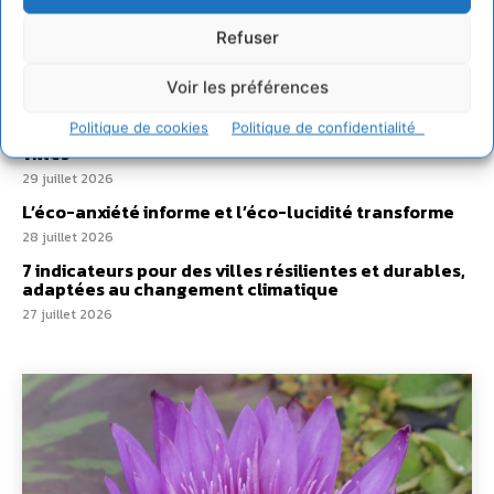
2 août 2026
Développer notre attention aux espèces vivantes
Refuser
non humaines avec les communs de Zoepolis
30 juillet 2026
Voir les préférences
Un kit citoyen pour lever les freins au
Politique de cookies
Politique de confidentialité
développement des forêts comestibles dans nos
villes
29 juillet 2026
L’éco-anxiété informe et l’éco-lucidité transforme
28 juillet 2026
7 indicateurs pour des villes résilientes et durables,
adaptées au changement climatique
27 juillet 2026