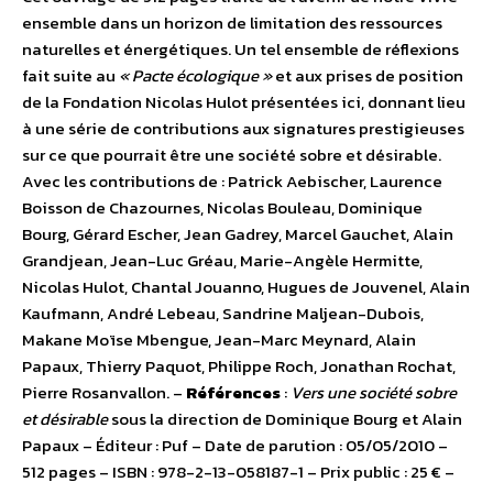
ensemble dans un horizon de limitation des ressources
naturelles et énergétiques. Un tel ensemble de réflexions
fait suite au
« Pacte écologique »
et aux prises de position
de la Fondation Nicolas Hulot présentées ici, donnant lieu
à une série de contributions aux signatures prestigieuses
sur ce que pourrait être une société sobre et désirable.
Avec les contributions de : Patrick Aebischer, Laurence
Boisson de Chazournes, Nicolas Bouleau, Dominique
Bourg, Gérard Escher, Jean Gadrey, Marcel Gauchet, Alain
Grandjean, Jean-Luc Gréau, Marie-Angèle Hermitte,
Nicolas Hulot, Chantal Jouanno, Hugues de Jouvenel, Alain
Kaufmann, André Lebeau, Sandrine Maljean-Dubois,
Makane Moïse Mbengue, Jean-Marc Meynard, Alain
Papaux, Thierry Paquot, Philippe Roch, Jonathan Rochat,
Pierre Rosanvallon. –
Références
:
Vers une société sobre
et désirable
sous la direction de Dominique Bourg et Alain
Papaux – Éditeur : Puf – Date de parution : 05/05/2010 –
512 pages – ISBN : 978-2-13-058187-1 – Prix public : 25 € –