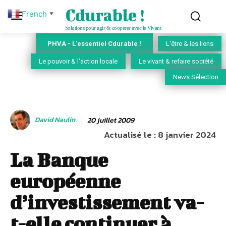
Cdurable !
French
▼
Solutions pour agir & coopérer avec le Vivant
PHVA - L'essentiel Cdurable !
L'être & les liens
Le pouvoir & l'action locale
Le vivant & refaire société
News Sélection
David Naulin
20 juillet 2009
Actualisé le :
8 janvier 2024
La Banque
européenne
d’investissement va-
t-elle continuer à