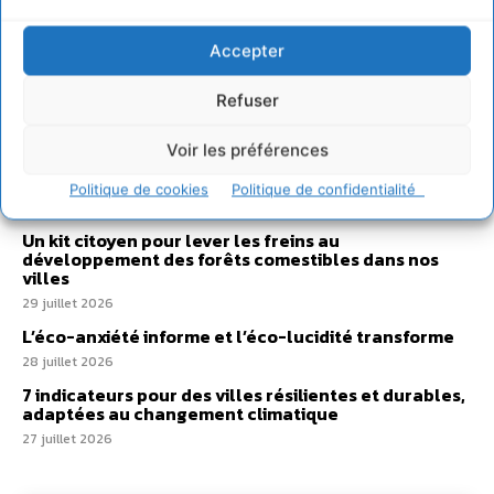
Sur Cdurable
Accepter
Comment le sol français a perdu sa mémoire
Refuser
hydrique et déréglé tout le territoire (2020-2026)
2 août 2026
Voir les préférences
Développer notre attention aux espèces vivantes
non humaines avec les communs de Zoepolis
Politique de cookies
Politique de confidentialité
30 juillet 2026
Un kit citoyen pour lever les freins au
développement des forêts comestibles dans nos
villes
29 juillet 2026
L’éco-anxiété informe et l’éco-lucidité transforme
28 juillet 2026
7 indicateurs pour des villes résilientes et durables,
adaptées au changement climatique
27 juillet 2026