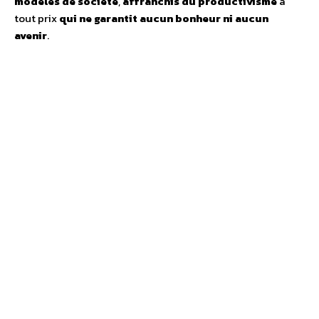
modèles de société
,
affranchis du productivisme
à
tout prix
qui ne garantit aucun bonheur ni aucun
avenir
.