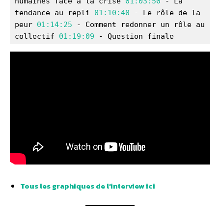
humaines face à la crise 
01:03:50
 - La 
tendance au repli 
01:10:40
 - Le rôle de la 
peur 
01:14:25
 - Comment redonner un rôle au 
collectif 
01:19:09
 - Question finale
Tous les graphiques de l’interview ici