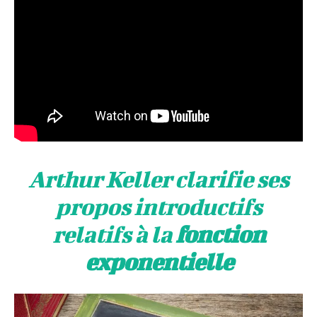
Arthur Keller clarifie ses
propos introductifs
relatifs à la
fonction
exponentielle