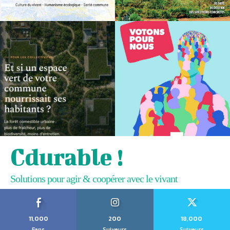
Cdurable !
Solutions pour agir & coopérer avec le vivant
11,000
200
18,000
Fans
Suiveurs
Suiveurs