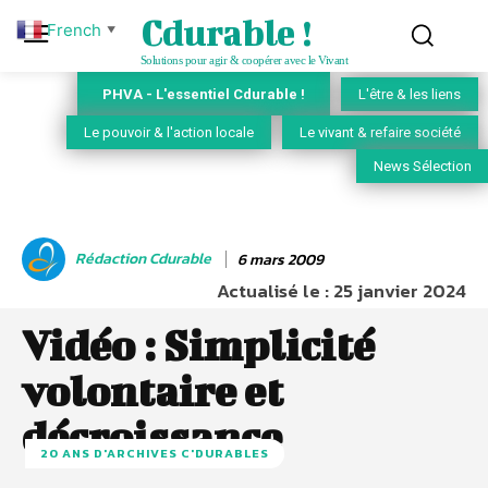
Cdurable !
French
▼
Solutions pour agir & coopérer avec le Vivant
PHVA - L'essentiel Cdurable !
L'être & les liens
Le pouvoir & l'action locale
Le vivant & refaire société
News Sélection
Rédaction Cdurable
6 mars 2009
Actualisé le :
25 janvier 2024
Vidéo : Simplicité
volontaire et
décroissance
20 ANS D'ARCHIVES C'DURABLES