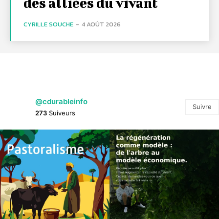
des alliées du vivant
CYRILLE SOUCHE
-
4 AOÛT 2026
@cdurableinfo
Suivre
273
Suiveurs