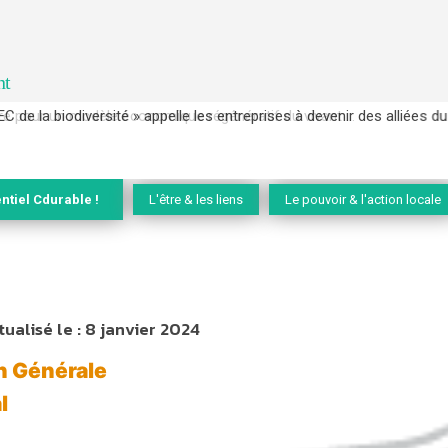
nt
EC de la biodiversité » appelle les entreprises à devenir des alliées du 
ntiel Cdurable !
L'être & les liens
Le pouvoir & l'action locale
tualisé le :
8 janvier 2024
n Générale
l