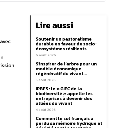
Lire aussi
Soutenir un pastoralisme
 avec
durable en faveur de socio-
écosystèmes résilients
6 août 2026
un
S’inspirer de l’arbre pour un
ission
modèle économique
«
régénératif du vivant …
5 août 2026
IPBES : le « GIEC de la
biodiversité » appelle les
entreprises à devenir des
alliées du vivant
4 août 2026
Comment le sol français a
perdu sa mémoire hydrique et