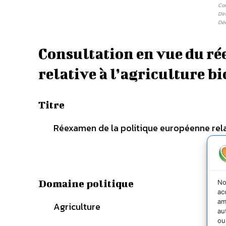
Co
Dir
Dé
Consultation en vue du ré
relative à l’agriculture b
Titre
Réexamen de la politique européenne relat
Domaine politique
No
ac
am
Agriculture
au
ou