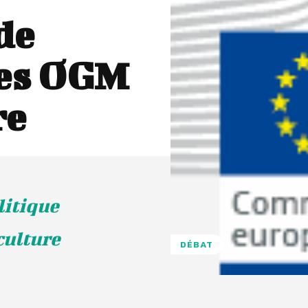
de
les OGM
re
litique
culture
DÉBAT