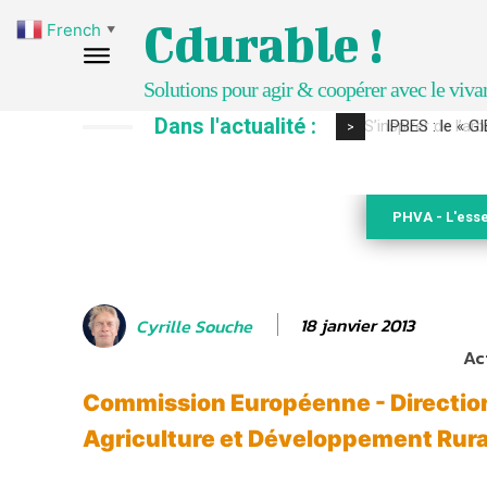
Cdurable !
French
▼
Solutions pour agir & coopérer avec le viva
Dans l'actualité :
IPBES : le « GI
>
PHVA - L'esse
18 janvier 2013
Cyrille Souche
Ac
Commission Européenne - Directio
Agriculture et Développement Rura