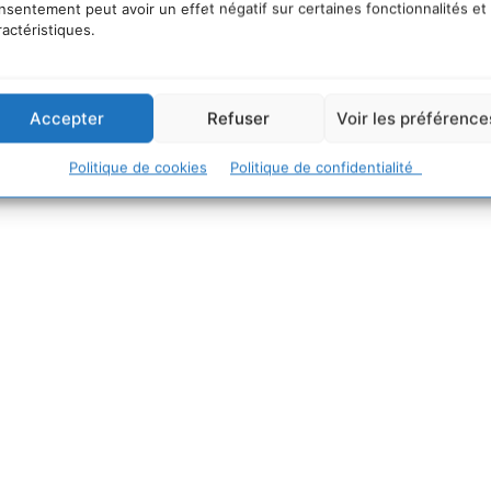
nsentement peut avoir un effet négatif sur certaines fonctionnalités et
ractéristiques.
Accepter
Refuser
Voir les préférence
ités publiques concernés par un réexamen de la politiq
ique sont invités à participer à cette consultation.
Politique de cookies
Politique de confidentialité