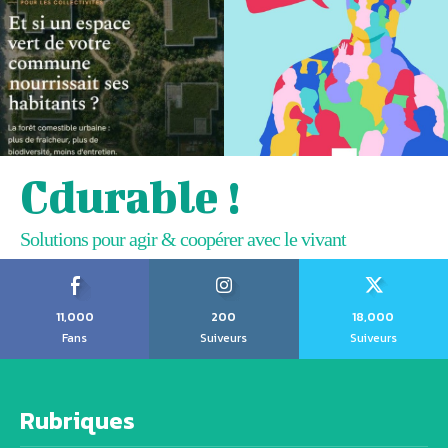
Cdurable !
Solutions pour agir & coopérer avec le vivant
11,000
200
18,000
Fans
Suiveurs
Suiveurs
Rubriques