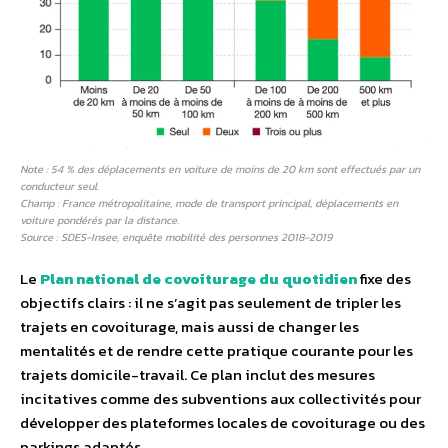
Note : 54 % des déplacements en voiture de moins de 20 km sont effectués par un
conducteur seul.
Champ : France métropolitaine, mode de transport principal, déplacements en
voiture pondérés par la distance.
Source : SDES-Insee, enquête mobilité des personnes 2018-2019
Le
Plan national de covoiturage du quotidien
fixe des
objectifs clairs : il ne s’agit pas seulement de tripler les
trajets en covoiturage, mais aussi de changer les
mentalités et de rendre cette pratique courante pour les
trajets domicile-travail. Ce plan inclut des mesures
incitatives comme des subventions aux collectivités pour
développer des plateformes locales de covoiturage ou des
parkings adaptés.