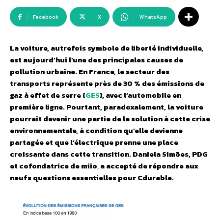
Facebook
X
WhatsApp
La voiture, autrefois symbole de liberté individuelle,
est aujourd’hui l’une des principales causes de
pollution urbaine. En France, le secteur des
transports représente près de 30 % des émissions de
gaz à effet de serre (
GES
), avec l’automobile en
première ligne. Pourtant, paradoxalement, la voiture
pourrait devenir une partie de la solution à cette crise
environnementale, à condition qu’elle devienne
partagée et que l’électrique prenne une place
croissante dans cette transition.
Daniela Simões, PDG
et cofondatrice de miio
,
a
accepté de répondre aux
neufs questions essentielles pour Cdurable.