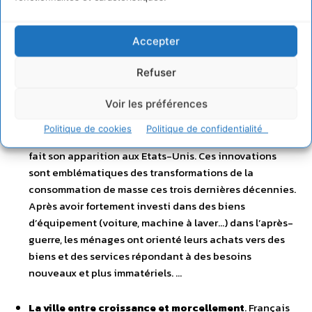
entendre en 1968 traduit les impatiences d’une
génération qui veut s’émanciper des hiérarchies
traditionnelles. La famille classique apparaît alors
Accepter
comme un carcan bridant une légitime soif de liberté et
d’accomplissement personnel. …
Refuser
Voir les préférences
La société de consommation en continu
. Sony lance
le walkman; 1980, le Minitel entre dans les foyers
Politique de cookies
Politique de confidentialité
français; 1983, le premier téléphone portable Motorola
fait son apparition aux Etats-Unis. Ces innovations
sont emblématiques des transformations de la
consommation de masse ces trois dernières décennies.
Après avoir fortement investi dans des biens
d’équipement (voiture, machine à laver…) dans l’après-
guerre, les ménages ont orienté leurs achats vers des
biens et des services répondant à des besoins
nouveaux et plus immatériels. …
La ville entre croissance et morcellement
. Français