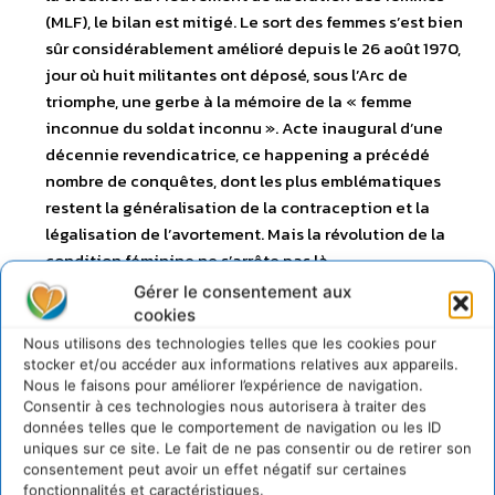
(MLF), le bilan est mitigé. Le sort des femmes s’est bien
sûr considérablement amélioré depuis le 26 août 1970,
jour où huit militantes ont déposé, sous l’Arc de
triomphe, une gerbe à la mémoire de la « femme
inconnue du soldat inconnu ». Acte inaugural d’une
décennie revendicatrice, ce happening a précédé
nombre de conquêtes, dont les plus emblématiques
restent la généralisation de la contraception et la
légalisation de l’avortement. Mais la révolution de la
condition féminine ne s’arrête pas là. …
Gérer le consentement aux
Désordres et recompositions des familles
. Que
cookies
s’est-il passé dans la famille depuis trente ans? Au
Nous utilisons des technologies telles que les cookies pour
stocker et/ou accéder aux informations relatives aux appareils.
premier regard, ces trois décennies n’ont fait que
Nous le faisons pour améliorer l’expérience de navigation.
poursuivre le mouvement lancé dans les années 1960-
Consentir à ces technologies nous autorisera à traiter des
1970. Et pourtant, elles sont loin d’avoir consacré la
données telles que le comportement de navigation ou les ID
Mort de la famille, pour reprendre le titre du livre de
uniques sur ce site. Le fait de ne pas consentir ou de retirer son
consentement peut avoir un effet négatif sur certaines
David Cooper (1975). La protestation qui se fait
fonctionnalités et caractéristiques.