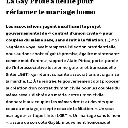
La Gay Pride a défilé pour
réclamer le mariage homo
Les associations jugent insuffisant le projet
gouvernemental de « contrat d’union civile » pour
couples du même sexe, sans droit à la filiation.
(…) « Si
Ségolène Royal avait remporté l’élection présidentielle,
nous aurions choisi»Égalité promise, égalité maintenant*
comme mot d’ordre », rapporte Alain Piriou, porte-parole
de l’Interassociative lesbienne, gaie, bi et transsexuelle
(Inter LGBT), qui réunit soixante associations et organise
la marche. (…) À la rentrée, le gouvernement doit proposer
la création d’un contrat d’union civile pour les couples du
même sexe. Célébrée en mairie, cette union civile
donnerait aux couples les mêmes droits et devoirs que
ceux du mariage, excepté ceux de la filiation. « Un sous-
mariage », critique l’Inter LGBT. « Un mariage sans le nom
», assure de son côté Gaylib, mouvement homosexuel