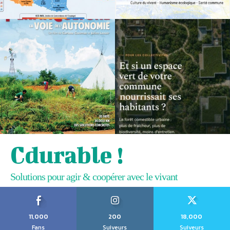
Cdurable !
Solutions pour agir & coopérer avec le vivant
11,000
200
18,000
Fans
Suiveurs
Suiveurs