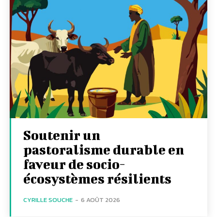
Soutenir un
pastoralisme durable en
faveur de socio-
écosystèmes résilients
CYRILLE SOUCHE
-
6 AOÛT 2026