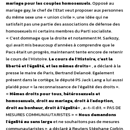
mariage pour les couples homosexuels.
Opposé au
mariage gay, le chef de l’Etat veut proposer aux personnes
du même sexe une « union civile », une idée qui ne
satisfait pas une partie des associations de défense des
homosexuels ni certains membres du Parti socialiste.
« C’est dommage que la droite et notamment M. Sarkozy,
qui avait mis beaucoup d’années à comprendre que le
Pacs était un progrès, maintenant tente encore de retenir
le cours de l’Histoire.
Le cours de l’Histoire, c’est la
liberté et l’égalité, et les mêmes droits
« , a déclaré à la
presse le maire de Paris, Bertrand Delanoë. Egalement
présent dans le cortège, le député PS Jack Lang a lui aussi
plaidé pour « la reconnaissance de l’égalité des droits ».
«
Mêmes droits pour tous, hétérosexuels et
homosexuels, droit au mariage, droit à l’adoption,
droit au bonheur, droit à l’égalité
« , a-t-il dit. « PAS DE
MESURES COMMUNAUTARISTES » «
Nous demandons
l’égalité au sens large
et ne souhaitons pas de mesures
communautaristes », a déclaré à Reuters Stéphane Corbin,