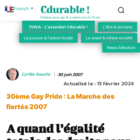
Cdurable !
French
▼
Solutions pour agir & coopérer avec le Vivant
PHVA - L'essentiel Cdurable !
L'être & les liens
Le pouvoir & l'action locale
Le vivant & refaire société
News Sélection
Cyrille Souche
30 juin 2007
Actualisé le :
13 février 2024
30ème Gay Pride : La Marche des
fiertés 2007
A quand l’égalité