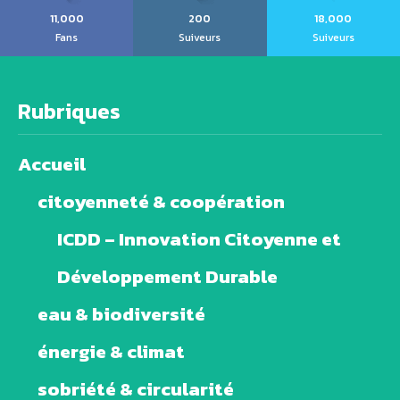
11,000
200
18,000
Fans
Suiveurs
Suiveurs
Rubriques
Accueil
citoyenneté & coopération
ICDD – Innovation Citoyenne et
Développement Durable
eau & biodiversité
énergie & climat
sobriété & circularité