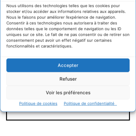
Nous utilisons des technologies telles que les cookies pour
stocker et/ou accéder aux informations relatives aux appareils.
Nous le faisons pour améliorer l’expérience de navigation.
Consentir à ces technologies nous autorisera à traiter des
données telles que le comportement de navigation ou les ID
Cyrille Souche
uniques sur ce site. Le fait de ne pas consentir ou de retirer son
consentement peut avoir un effet négatif sur certaines
fonctionnalités et caractéristiques.
https://cdurable.info
Directeur de la Publication Cdurable.info qui a eu 20
ans en 2025 ... L'occasion de supprimer la publicité et
Accepter
d'un nouveau départ vers un webmedia participatif
d'intérêt général, avec pour raison d'être de recenser
et partager les solutions utiles et durables pour agir
Refuser
et coopérer avec le vivant. Je suis ouvert à toute
proposition de coopération mutuellement bénéfique
Voir les préférences
au service de la régénération du vivant.
Politique de cookies
Politique de confidentialité