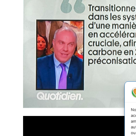
No
ac
am
au
ou