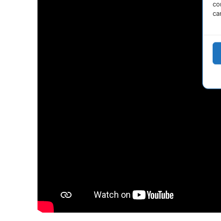
co
ca