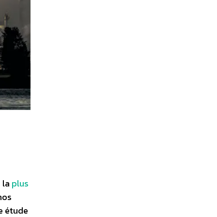
 la
plus
nos
e étude