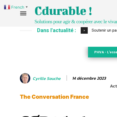
Cdurable !
French
▼
Solutions pour agir & coopérer avec le viva
Dans l'actualité :
S’inspirer de 
>
PHVA - L'esse
14 décembre 2023
Cyrille Souche
Act
The Conversation France