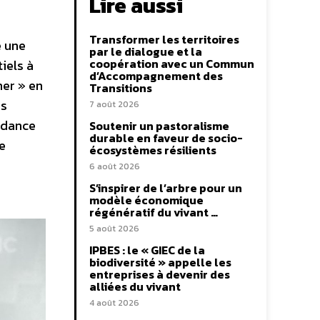
Lire aussi
Transformer les territoires
é une
par le dialogue et la
coopération avec un Commun
iels à
d’Accompagnement des
ner » en
Transitions
es
7 août 2026
endance
Soutenir un pastoralisme
durable en faveur de socio-
e
écosystèmes résilients
6 août 2026
S’inspirer de l’arbre pour un
modèle économique
régénératif du vivant …
5 août 2026
IPBES : le « GIEC de la
biodiversité » appelle les
entreprises à devenir des
alliées du vivant
4 août 2026