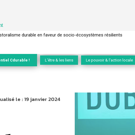
nt
l’arbre pour un modèle économique régénératif du vivant …
ntiel Cdurable !
L'être & les liens
Le pouvoir & l'action locale
ualisé le :
19 janvier 2024