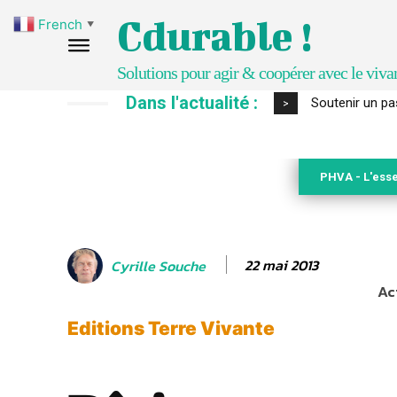
Cdurable !
French
▼
Solutions pour agir & coopérer avec le viva
Dans l'actualité :
Soutenir un pasto
S’inspirer de 
>
PHVA - L'esse
22 mai 2013
Cyrille Souche
Ac
Editions Terre Vivante