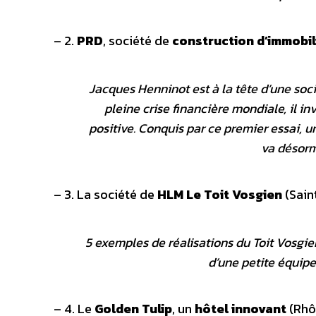
– 2.
PRD
, société de
construction d’immobili
Jacques Henninot est à la tête d’une soci
pleine crise financière mondiale, il i
positive. Conquis par ce premier essai, u
va désorma
– 3. La société de
HLM Le Toit Vosgien
(Sain
5 exemples de réalisations du Toit Vosgien
d’une petite équip
– 4. Le
Golden Tulip
, un
hôtel innovant
(Rhô