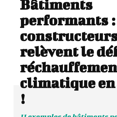
Bâtiments
performants :
constructeur
relèvent le dé
réchauffemen
climatique en
!
11 exemples de bâtiments p