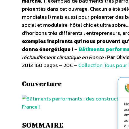
marche.
11 exemples de bâtiments très perfo
présentés dans cet ouvrage. Chacun a été sé
mondiales !) mais aussi pour présenter des b
social et modulaire, hôtel chic et ultra sobr
d’horizons très différents : entrepreneurs, ar
exemples inspirants qui nous prouvent qu’i
donne énergétique !
–
Bâtiments perform
réchauffement climatique en France !
Par Olivie
2013 160 pages – 20€ –
Collection Tous pour 
Couverture
No
ac
am
au
SOMMAIRE
ou