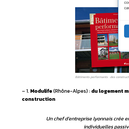
co
ca
Bâtiments performants : des constructe
– 1.
Modulife
(Rhône-Alpes) :
du logement m
construction
Un chef d’entreprise lyonnais crée 
individuelles passiv