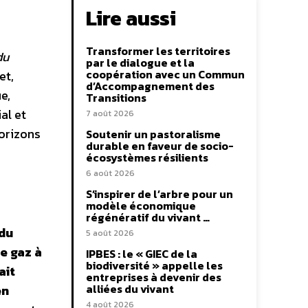
Lire aussi
Transformer les territoires
du
par le dialogue et la
coopération avec un Commun
et,
d’Accompagnement des
e,
Transitions
al et
7 août 2026
horizons
Soutenir un pastoralisme
durable en faveur de socio-
écosystèmes résilients
6 août 2026
S’inspirer de l’arbre pour un
modèle économique
régénératif du vivant …
 du
5 août 2026
e gaz à
IPBES : le « GIEC de la
biodiversité » appelle les
ait
entreprises à devenir des
alliées du vivant
en
4 août 2026