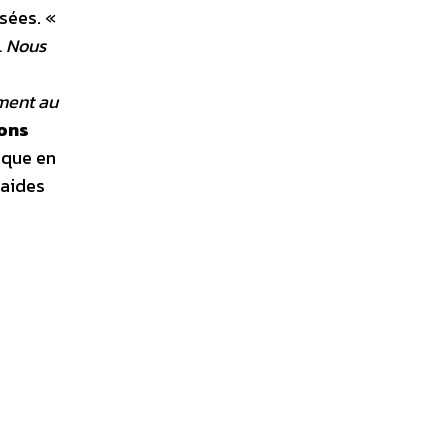
sées. «
. Nous
iment au
ons
ique en
 aides