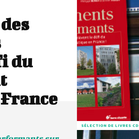
 des
s
fi du
t
 France
SÉLECTION DE LIVRES C
erformants sur