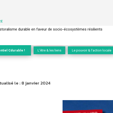
nt
ralisme durable en faveur de socio-écosystèmes résilients
l’arbre pour un modèle économique régénératif du vivant …
ntiel Cdurable !
L'être & les liens
Le pouvoir & l'action locale
tualisé le :
8 janvier 2024