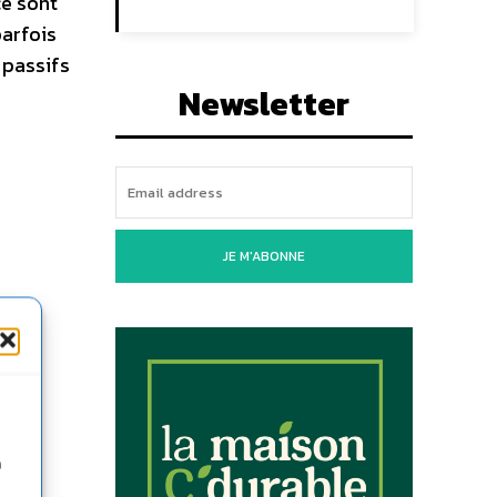
ce sont
parfois
 passifs
Newsletter
,
JE M'ABONNE
n