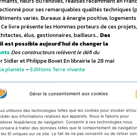
rmants, neufs ou rénovés, réalisés récemment en Fran
lectionné pour ses remarquables qualités techniques (
âtiments variés. Bureaux à énergie positive, logements
e… Ce livre présente les Hommes porteurs de ces projets
chitectes, élus, gestionnaires, bailleurs…
Des
l est possible aujourd’hui de changer la
ants
Des constructeurs relèvent le défi du
r Sidler et Philippe Bovet En librairie le 28 mai
la planète
–
Editions Terre vivante
Gérer le consentement aux cookies
us utilisons des technologies telles que les cookies pour stocker et/ou
céder aux informations relatives aux appareils. Nous le faisons pour
éliorer l’expérience de navigation. Consentir à ces technologies nous
torisera à traiter des données telles que le comportement de navigatio
 les ID uniques sur ce site. Le fait de ne pas consentir ou de retirer son