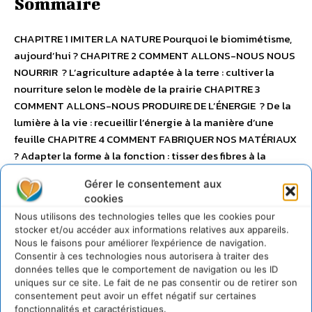
Sommaire
CHAPITRE 1 IMITER LA NATURE Pourquoi le biomimétisme,
aujourd’hui ? CHAPITRE 2 COMMENT ALLONS-NOUS NOUS
NOURRIR ? L’agriculture adaptée à la terre : cultiver la
nourriture selon le modèle de la prairie CHAPITRE 3
COMMENT ALLONS-NOUS PRODUIRE DE L’ÉNERGIE ? De la
lumière à la vie : recueillir l’énergie à la manière d’une
feuille CHAPITRE 4 COMMENT FABRIQUER NOS MATÉRIAUX
? Adapter la forme à la fonction : tisser des fibres à la
manière d’une araignée CHAPITRE 5 COMMENT POUVONS-
Gérer le consentement aux
NOUS NOUS SOIGNER ? Des experts parmi nous : trouver
cookies
des remèdes, à la manière des chimpanzés CHAPITRE 6
Nous utilisons des technologies telles que les cookies pour
COMMENT STOCKER NOS CONNAISSANCES ? La danse des
stocker et/ou accéder aux informations relatives aux appareils.
molécules : calculer à la manière d’une cellule CHAPITRE 7
Nous le faisons pour améliorer l’expérience de navigation.
COMMENT ALLONS-NOUS FAIRE DES AFFAIRES ?
Consentir à ces technologies nous autorisera à traiter des
données telles que le comportement de navigation ou les ID
Fonctionner en circuit fermé : gérer une entreprise à la
uniques sur ce site. Le fait de ne pas consentir ou de retirer son
manière d’une forêt de séquoias CHAPITRE 8 ET APRÈS, OU
consentement peut avoir un effet négatif sur certaines
IRONS-NOUS ? Que l’émerveillement ne cesse jamais : pour
fonctionnalités et caractéristiques.