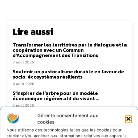
Lire aussi
Transformer les territoires par le dialogue et la
coopération avec un Commun
d’Accompagnement des Transitions
7 août 2026
Soutenir un pastoralisme durable en faveur de
socio-écosystèmes résilients
6 août 2026
S’inspirer de l’arbre pour un modèle
économique régénératif du vivant …
5 août 2026
IPBES : le « GIEC de la biodiversité » appelle les
Gérer le consentement aux
entreprises à devenir des alliées du vivant
cookies
4 août 2026
Nous utilisons des technologies telles que les cookies pour
stocker et/ou accéder aux informations relatives aux appareils.