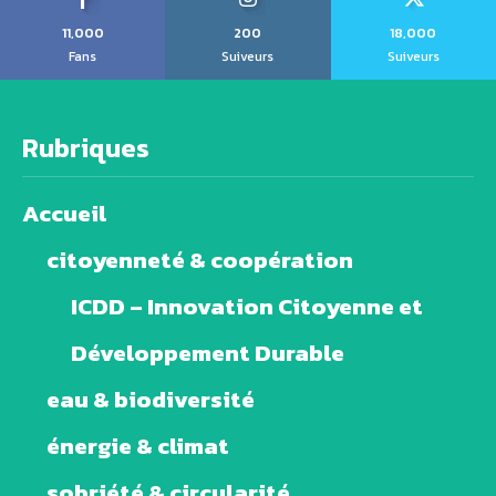
11,000
200
18,000
Fans
Suiveurs
Suiveurs
Rubriques
Accueil
citoyenneté & coopération
ICDD – Innovation Citoyenne et
Développement Durable
eau & biodiversité
énergie & climat
sobriété & circularité