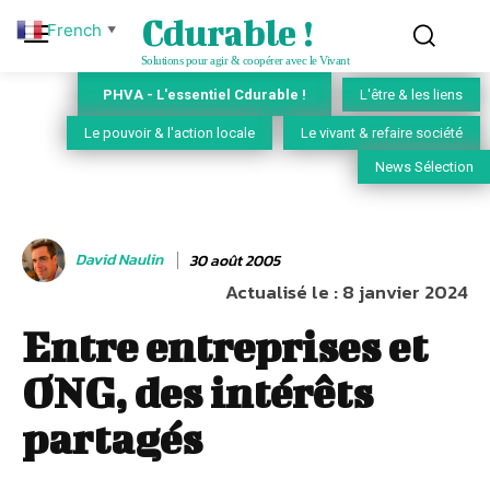
Cdurable !
French
▼
Solutions pour agir & coopérer avec le Vivant
PHVA - L'essentiel Cdurable !
L'être & les liens
Le pouvoir & l'action locale
Le vivant & refaire société
News Sélection
David Naulin
30 août 2005
Actualisé le :
8 janvier 2024
Entre entreprises et
ONG, des intérêts
partagés