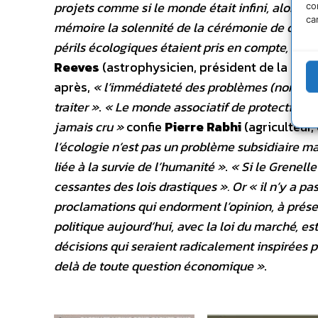
projets comme si le monde était infini, alors que
co
ca
mémoire la solennité de la cérémonie de clôtur
périls écologiques étaient pris en compte, mai
Reeves
(astrophysicien, président de la Ligu
après,
« l’immédiateté des problèmes (non env
traiter »
.
« Le monde associatif de protection de 
jamais cru »
confie
Pierre Rabhi
(agriculteur,
l’écologie n’est pas un problème subsidiaire mai
liée à la survie de l’humanité »
.
« Si le Grenelle
cessantes des lois drastiques ». Or « il n’y a p
proclamations qui endorment l’opinion, à préser
politique aujourd’hui, avec la loi du marché, e
décisions qui seraient radicalement inspirées pa
delà de toute question économique »
.