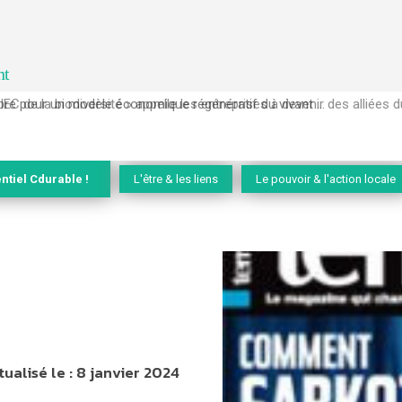
nt
EC de la biodiversité » appelle les entreprises à devenir des alliées du 
ntiel Cdurable !
L'être & les liens
Le pouvoir & l'action locale
tualisé le :
8 janvier 2024