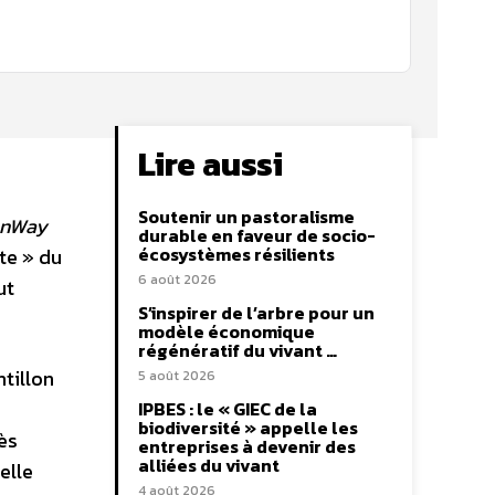
Lire aussi
Soutenir un pastoralisme
onWay
durable en faveur de socio-
écosystèmes résilients
te » du
6 août 2026
ut
S’inspirer de l’arbre pour un
modèle économique
régénératif du vivant …
tillon
5 août 2026
s
IPBES : le « GIEC de la
biodiversité » appelle les
ès
entreprises à devenir des
alliées du vivant
elle
4 août 2026