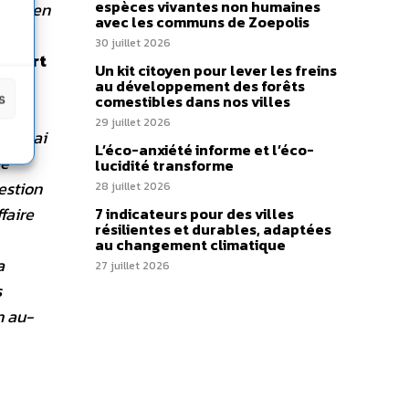
espèces vivantes non humaines
 J’ai en
avec les communs de Zoepolis
les
30 juillet 2026
ubert
Un kit citoyen pour lever les freins
ans
au développement des forêts
s
comestibles dans nos villes
s à
29 juillet 2026
e n’y ai
L’éco-anxiété informe et l’éco-
ue
lucidité transforme
estion
28 juillet 2026
faire
7 indicateurs pour des villes
résilientes et durables, adaptées
au changement climatique
a
27 juillet 2026
s
n au-