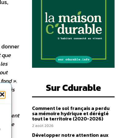
lus,
r donner
t que
 les
tout
 fond ».
Sur Cdurable
je suis
 par
Comment le sol français a perdu
sa mémoire hydrique et déréglé
onnement
tout le territoire (2020-2026)
çon de
2 août 2026
n
es
Développer notre attention aux