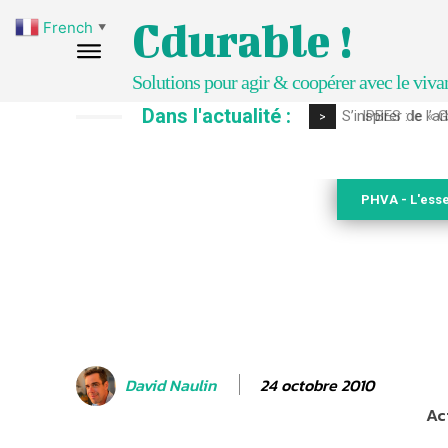
Cdurable !
French
▼
Solutions pour agir & coopérer avec le viva
Dans l'actualité :
IPBES : le « GI
>
PHVA - L'esse
24 octobre 2010
David Naulin
Ac