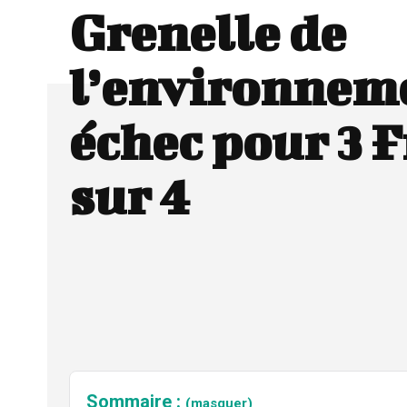
Grenelle de
l’environneme
échec pour 3 
sur 4
Sommaire :
(masquer)