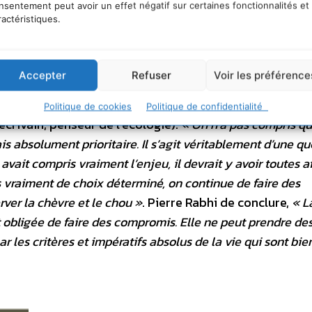
 la contrainte sur l’énergie et le climat ira croissante »
.
«
nsentement peut avoir un effet négatif sur certaines fonctionnalités et
ractéristiques.
e à l’Elysée. Ce fut un grand moment. Car non seulement 
s aussi une nouvelle forme de démocratie »
se souvient
H
e Roc pour la préservation de la faune sauvage). Trois 
Accepter
Refuser
Voir les préférence
ironnementaux) relègue ceux que l’on croit moins urgent
la nature doit rester vigilant »
. Cette
« révolution »
,
« j
Politique de cookies
Politique de confidentialité
 écrivain, penseur de l’écologie).
« On n’a pas compris q
s absolument prioritaire. Il s’agit véritablement d’une qu
 avait compris vraiment l’enjeu, il devrait y avoir toutes af
as vraiment de choix déterminé, on continue de faire des
ver la chèvre et le chou »
. Pierre Rabhi de conclure,
« L
st obligée de faire des compromis. Elle ne peut prendre de
r les critères et impératifs absolus de la vie qui sont bie