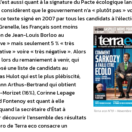
’est aussi quant à la signature du Pacte écologique la
 considèrent que le gouvernement n’a « plutôt pas » vo
e texte signé en 2007 par tous les candidats à l’élect
Grenelle, les Français sont moins
ion de Jean-Louis Borloo au
ve » mais seulement 5 % « très
ative » voire « très négative ». Alors
lors du remaniement à venir, qui
osé une liste de candidats au
as Hulot qui est le plus plébiscité,
Yann Arthus-Bertrand qui obtient
o-Morizet (16%), Corinne Lepage
d Fontenoy est quant à elle
quand la secrétaire d’État à
Terra eco N°19 – Novembre
r découvrir l’ensemble des résultats
ro de Terra eco consacre un