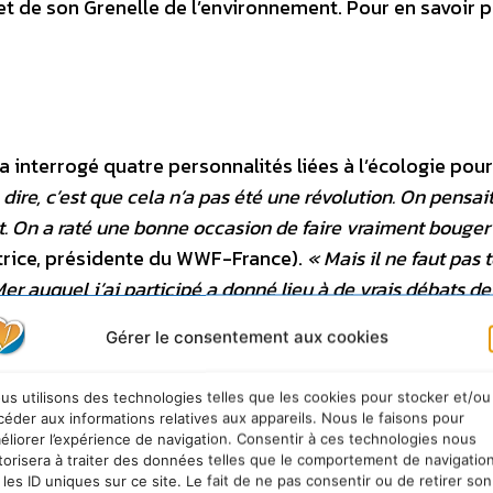
t de son Grenelle de l’environnement. Pour en savoir p
 a interrogé quatre personnalités liées à l’écologie pou
dire, c’est que cela n’a pas été une révolution. On pensai
nt. On a raté une bonne occasion de faire vraiment bouger
trice, présidente du WWF-France).
« Mais il ne faut pas 
Mer auquel j’ai participé a donné lieu à de vrais débats de
ttent » de « mettre la barre à un certain niveau ». « Mais 
Gérer le consentement aux cookies
-Marc Jancovici
(ingénieur-consultant spécialiste des
promoteurs de la taxe carbone, portée puis abandonnée
us utilisons des technologies telles que les cookies pour stocker et/ou
 être cadre dirigeant, élu et commencer à parler d’envir
céder aux informations relatives aux appareils. Nous le faisons pour
aladie honteuse »
. En revanche,
« la révolution dans la fa
éliorer l’expérience de navigation. Consentir à ces technologies nous
torisera à traiter des données telles que le comportement de navigatio
on de l’avenir, n’a pas eu lieu! »
« On continue à faire d
 les ID uniques sur ce site. Le fait de ne pas consentir ou de retirer son