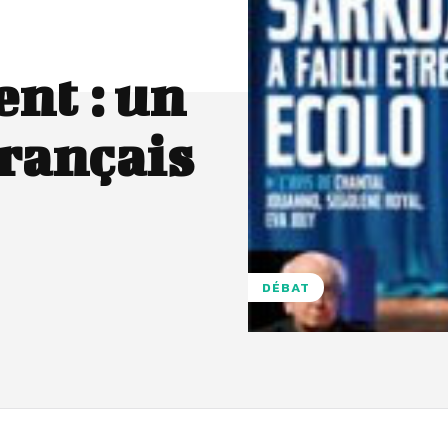
nt : un
Français
DÉBAT