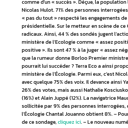
comme d’un « succès ». Déçue, la population l
Nicolas Hulot. 71% des personnes interrogées
« pas du tout » respecté les engagements de c
présidentielle.
Sur le metteur en scène de ce 
radicaux. Ainsi, 44 % des sondés jugent l’act
ministère de l’Ecologie comme « assez positi
positive ». Ils sont 47 % à la juger « assez nég
que la rumeur donne Borloo Premier ministre 
pourrait lui succéder ? Terra Eco a ainsi prop
ministère de l’Écologie. Parmi eux, c’est Nicol
avec quelque 75% des voix. Il devance ainsi 
26% des votes, mais aussi Nathalie Kosciusk
(16%) et Alain Juppé (12%). La navigatrice Mau
sollicitée par 9% des personnes interrogées, 
l’Écologie Chantal Jouanno obtient 8%. – Pou
de ce sondage,
cliquez ici
. – Le nouveau numé