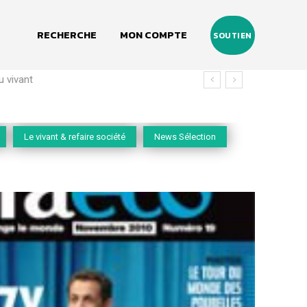
RECHERCHE
MON COMPTE
SOUTIEN
vivant
Le vivant & refaire société
News Sélection