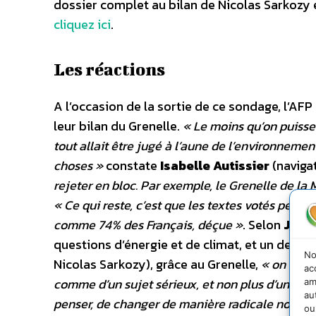
dossier complet au bilan de Nicolas Sarkozy e
cliquez ici
.
Les réactions
A l’occasion de la sortie de ce sondage, l’AFP
leur bilan du Grenelle.
« Le moins qu’on puisse 
tout allait être jugé à l’aune de l’environneme
choses »
constate
Isabelle Autissier
(naviga
rejeter en bloc. Par exemple, le Grenelle de la 
« Ce qui reste, c’est que les textes votés perme
comme 74% des Français, déçue »
. Selon
Jean
questions d’énergie et de climat, et un des 
No
Nicolas Sarkozy), grâce au Grenelle,
« on a pu
ac
comme d’un sujet sérieux, et non plus d’une m
am
au
penser, de changer de manière radicale notre visi
ou