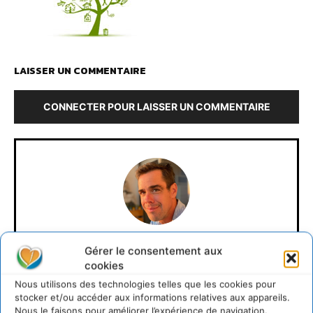
LAISSER UN COMMENTAIRE
CONNECTER POUR LAISSER UN COMMENTAIRE
David Naulin
Gérer le consentement aux
cookies
https://cdurable.info
Nous utilisons des technologies telles que les cookies pour
Journaliste de solutions écologiques et sociales en
stocker et/ou accéder aux informations relatives aux appareils.
Occitanie.
Nous le faisons pour améliorer l’expérience de navigation.