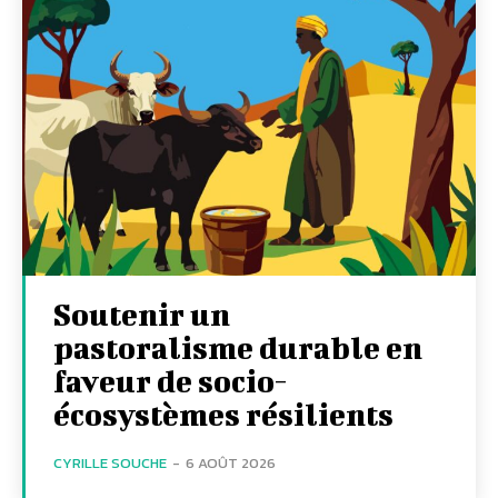
Soutenir un
pastoralisme durable en
faveur de socio-
écosystèmes résilients
CYRILLE SOUCHE
-
6 AOÛT 2026