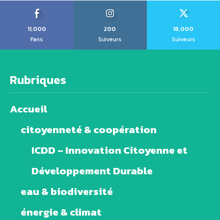
11,000
200
18,000
Fans
Suiveurs
Suiveurs
Rubriques
Accueil
citoyenneté & coopération
ICDD – Innovation Citoyenne et
Développement Durable
eau & biodiversité
énergie & climat