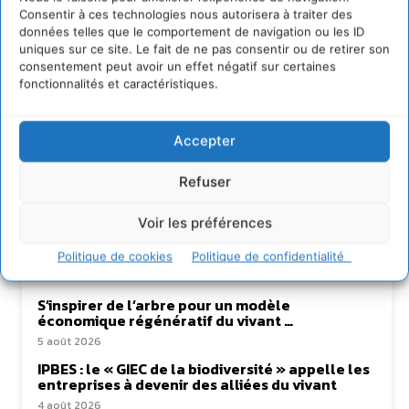
Consentir à ces technologies nous autorisera à traiter des
données telles que le comportement de navigation ou les ID
uniques sur ce site. Le fait de ne pas consentir ou de retirer son
consentement peut avoir un effet négatif sur certaines
fonctionnalités et caractéristiques.
Accepter
Refuser
Lire aussi
Voir les préférences
Soutenir un pastoralisme durable en faveur de
socio-écosystèmes résilients
Politique de cookies
Politique de confidentialité
6 août 2026
S’inspirer de l’arbre pour un modèle
économique régénératif du vivant …
5 août 2026
IPBES : le « GIEC de la biodiversité » appelle les
entreprises à devenir des alliées du vivant
4 août 2026