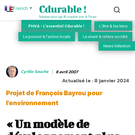
Cdurable !
French
▼
Solutions pour agir & coopérer avec le Vivant
PHVA - L'essentiel Cdurable !
L'être & les liens
Le pouvoir & l'action locale
Le vivant & refaire société
News Sélection
Cyrille Souche
8 avril 2007
Actualisé le :
8 janvier 2024
Projet de François Bayrou pour
l'environnement
« Un modèle de