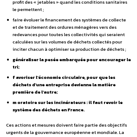
profit des « jetables » quand les conditions sanitaires
le permettent ;
faire évoluer le financement des systèmes de collecte
et de traitement des ordures ménagères vers des
redevances pour toutes les collectivités qui seraient
calculées sur les volumes de déchets collectés pour
inciter chacun à optimiser sa production de déchets ;
généraliser la pesée embarquée pour encourager le
tri;
f
avoriser l’économie circulaire, pour que les
déchets d’une entreprise devienne la matière
première de l’autre;
m
oratoire sur les incinérateurs : il faut revoir le
système des déchets en France.
Ces actions et mesures doivent faire partie des objectifs
urgents de la gouvernance européenne et mondiale. La