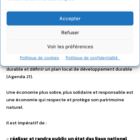
d’urbanisme (PLU) des communes en les rendant
opposables
;
Accepter
– la suppression de toute dérogation à la loi « SRU »
imposant 20% de logements sociaux ;
Refuser
– l’obligation pour chaque commune et collectivité locale
Voir les préférences
de plus de 10000 habitants de faire procéder à un état des
Politique de cookies
Politique de confidentialité
lieux indépendant sur ses impacts de développement
durable et définir un plan local de développement durable
(Agenda 21).
Une économie plus sobre, plus solidaire et responsable est
une économie qui respecte et protège son patrimoine
naturel.
Il est impératif de :
–
réaliser et rendre public un état des lieux national