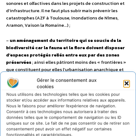
sonores et olfactives dans les projets de construction et
d’infrastructure. Il ne faut plus subir mais prévenir les
catastrophes (AZF à Toulouse, inondations de Nîmes,
Aramon, Vaison la Romaine…) ;
–
un aménagement du territoire qui se soucie de la
biodiversité car la faune et la flore doivent disposer
d’espaces protégés reliés entre eux par des zones
préservées
; ainsi elles pâtiront moins des « frontières »
que constituent pour elles l’urbanisation anarchique et
les axes de circulation ;
Gérer le consentement aux
cookies
– le recours systématique aux règles de « quartiers
Nous utilisons des technologies telles que les cookies pour
durables » pour la réhabilitation ou la conception de
stocker et/ou accéder aux informations relatives aux appareils.
zones urbaines ;
Nous le faisons pour améliorer l’expérience de navigation.
Consentir à ces technologies nous autorisera à traiter des
données telles que le comportement de navigation ou les ID
– le renforcement des
projets d’aménagement et de
uniques sur ce site. Le fait de ne pas consentir ou de retirer son
développement durable (PADD) des plans locaux
consentement peut avoir un effet négatif sur certaines
fonctionnalités et caractéristiques.