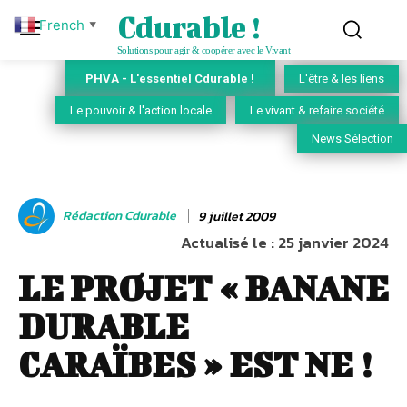
Cdurable !
French
▼
Solutions pour agir & coopérer avec le Vivant
PHVA - L'essentiel Cdurable !
L'être & les liens
Le pouvoir & l'action locale
Le vivant & refaire société
News Sélection
Rédaction Cdurable
9 juillet 2009
Actualisé le :
25 janvier 2024
LE PROJET « BANANE
DURABLE
CARAÏBES » EST NE !