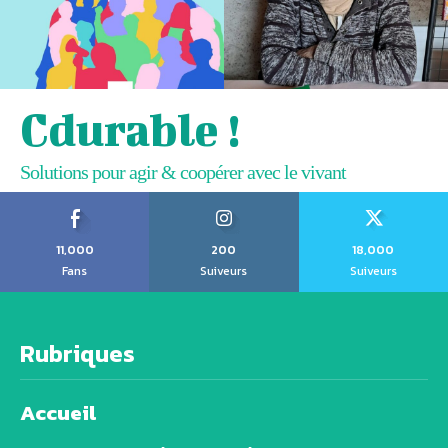
Cdurable !
Solutions pour agir & coopérer avec le vivant
11,000
200
18,000
Fans
Suiveurs
Suiveurs
Rubriques
Accueil