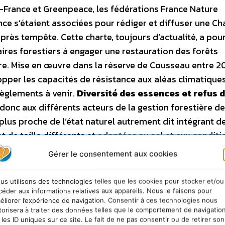
-France et Greenpeace, les fédérations France Nature
ce s’étaient associées pour rédiger et diffuser une Ch
près tempête. Cette charte, toujours d’actualité, a pou
aires forestiers à engager une restauration des forêts
e. Mise en œuvre dans la réserve de Cousseau entre 2
pper les capacités de résistance aux aléas climatique
règlements à venir.
Diversité des essences et refus d
c aux différents acteurs de la gestion forestière de
lus proche de l’état naturel autrement dit intégrant d
 de taille différents et adaptées au sol et aux conditi
 diversifiés. Pour les Landes, ce serait une mosaïque de
Gérer le consentement aux cookies
ux. Autre point important, la gestion du temps. Il est
pacité de la forêt à se régénérer naturellement, et déc
us utilisons des technologies telles que les cookies pour stocker et/ou
complémentaires. A vouloir exploiter le bois dans l’urg
céder aux informations relatives aux appareils. Nous le faisons pour
éliorer l’expérience de navigation. Consentir à ces technologies nous
n risque de faire mal et cher ce que la nature fait à 
torisera à traiter des données telles que le comportement de navigatio
une étape cruciale pour redéfinir la forêt française d
 les ID uniques sur ce site. Le fait de ne pas consentir ou de retirer son