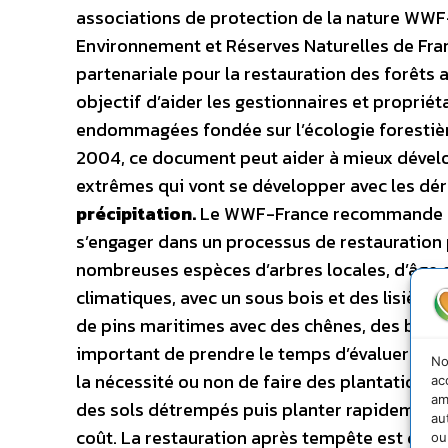
associations de protection de la nature WWF
Environnement et Réserves Naturelles de Fran
partenariale pour la restauration des forêts a
objectif d’aider les gestionnaires et propriét
endommagées fondée sur l’écologie forestièr
2004, ce document peut aider à mieux dévelo
extrêmes qui vont se développer avec les dé
précipitation.
Le WWF-France recommande don
s’engager dans un processus de restauration p
nombreuses espèces d’arbres locales, d’âge et
climatiques, avec un sous bois et des lisières
de pins maritimes avec des chênes, des boulea
important de prendre le temps d’évaluer la ca
No
la nécessité ou non de faire des plantations 
ac
am
des sols détrempés puis planter rapidement, o
au
coût. La restauration après tempête est donc 
ou