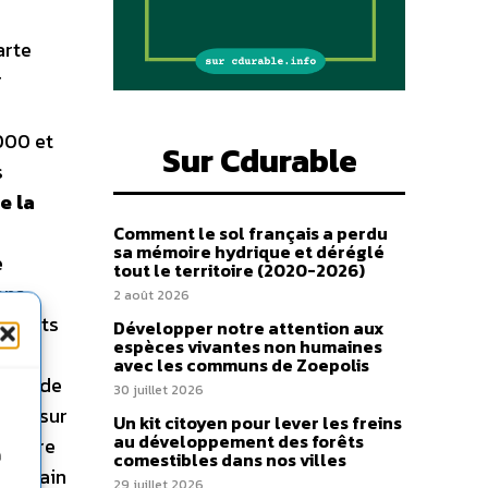
arte
r
000 et
Sur Cdurable
s
e la
Comment le sol français a perdu
sa mémoire hydrique et déréglé
e
tout le territoire (2020-2026)
ons
2 août 2026
 forêts
Développer notre attention aux
espèces vivantes non humaines
avec les communs de Zoepolis
ider de
30 juillet 2026
ence sur
Un kit citoyen pour lever les freins
au développement des forêts
moindre
n
comestibles dans nos villes
e demain
29 juillet 2026