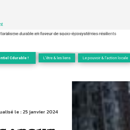
nt
l’arbre pour un modèle économique régénératif du vivant …
ntiel Cdurable !
L'être & les liens
Le pouvoir & l'action locale
ualisé le :
25 janvier 2024