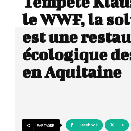
Tempête Klaus
le WWF, la so
est une resta
écologique de
en Aquitaine
Facebook
X
PARTAGER