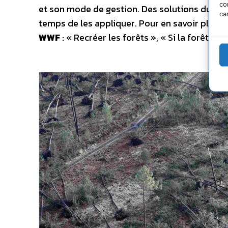
co
et son mode de gestion. Des solutions durables
ca
temps de les appliquer. Pour en savoir plus 
WWF
: « Recréer les forêts », « Si la forêt s’é