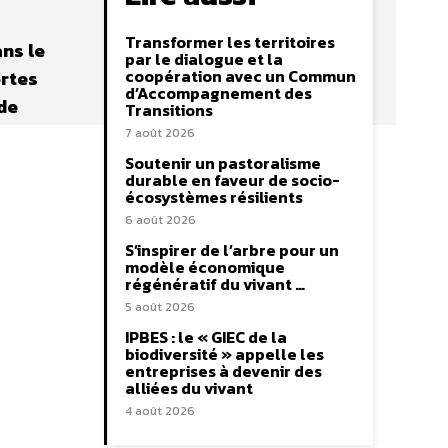
Transformer les territoires
ans le
par le dialogue et la
coopération avec un Commun
ertes
d’Accompagnement des
 de
Transitions
7 août 2026
Soutenir un pastoralisme
durable en faveur de socio-
écosystèmes résilients
6 août 2026
S’inspirer de l’arbre pour un
modèle économique
régénératif du vivant …
5 août 2026
IPBES : le « GIEC de la
biodiversité » appelle les
entreprises à devenir des
alliées du vivant
4 août 2026