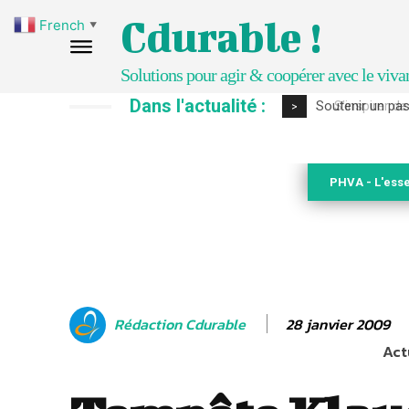
Cdurable !
French
▼
Solutions pour agir & coopérer avec le viva
Dans l'actualité :
S’inspirer de 
>
PHVA - L'esse
28 janvier 2009
Rédaction Cdurable
Act