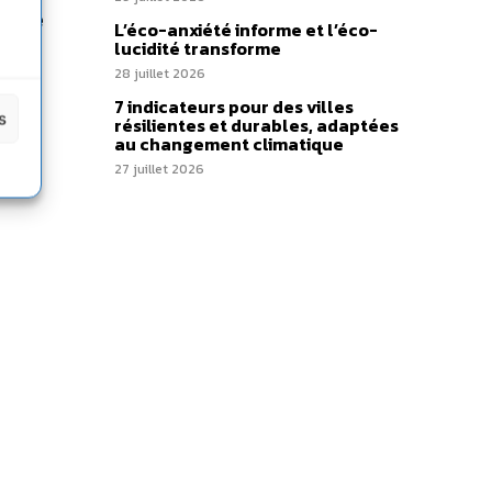
and de
L’éco-anxiété informe et l’éco-
orts
lucidité transforme
28 juillet 2026
 »
7 indicateurs pour des villes
s
résilientes et durables, adaptées
au changement climatique
27 juillet 2026