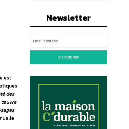
Newsletter
JE M'ABONNE
e est
matiques
ôté des
en œuvre
aysages
nuelle