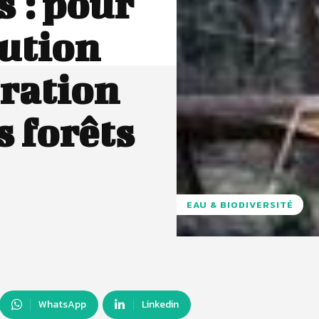
 : pour
lution
uration
s forêts
EAU & BIODIVERSITÉ
WhatsApp
Linkedin