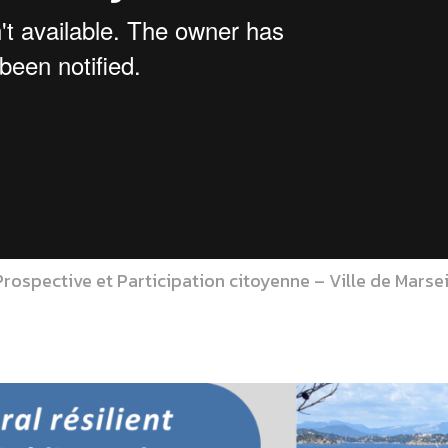
rospective et Participation citoyenne – Ville de Marsei