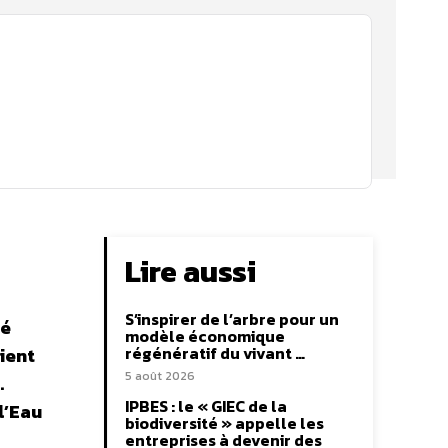
Lire aussi
S’inspirer de l’arbre pour un
té
modèle économique
régénératif du vivant …
ient
5 août 2026
.
IPBES : le « GIEC de la
l’Eau
biodiversité » appelle les
entreprises à devenir des