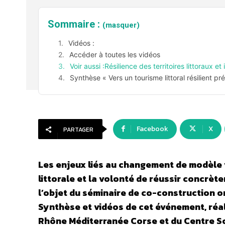
Sommaire :
(masquer)
Vidéos :
Accéder à toutes les vidéos
Voir aussi :Résilience des territoires littoraux 
Synthèse « Vers un tourisme littoral résilient pr
Facebook
X
PARTAGER
Les enjeux liés au changement de modèle v
littorale et la volonté de réussir concrèt
l’objet du séminaire de co-construction or
Synthèse et vidéos de cet événement, réali
Rhône Méditerranée Corse et du Centre Sc