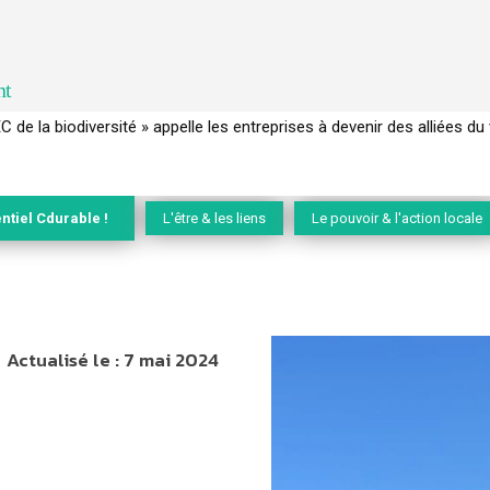
nt
 français a perdu sa mémoire hydrique et déréglé tout le territoire 
ntiel Cdurable !
L'être & les liens
Le pouvoir & l'action locale
Actualisé le :
7 mai 2024