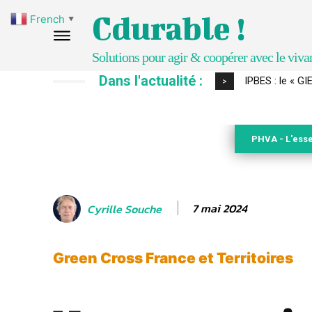
Cdurable !
French
▼
Solutions pour agir & coopérer avec le viva
Dans l'actualité :
Comment le sol
>
PHVA - L'esse
7 mai 2024
Cyrille Souche
Green Cross France et Territoires