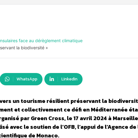
et insulaires face au dérèglement climatique
éservant la biodiversité »
WhatsApp
Linkedin
ers un tourisme résilient préservant la biodiversi
ement et collectivement ce défi en Méditerranée éta
ganisé par Green Cross, le 17 avril 2024 à Marseille
sé avec le soutien de l’OFB, l’appui de l’Agence de 
ientifique de Monaco.