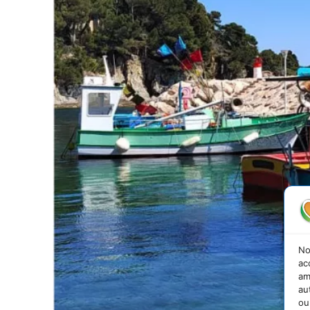
No
ac
am
au
ou