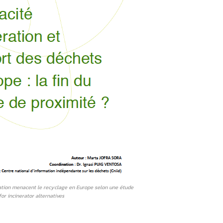
ration menacent le recyclage en Europe selon une étude
or incinerator alternatives