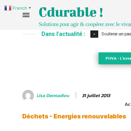
Cdurable !
French
▼
Solutions pour agir & coopérer avec le viva
Dans l'actualité :
S’inspirer de 
>
PHVA - L'esse
31 juillet 2013
Lisa Donnadieu
Ac
Déchets - Energies renouvelables