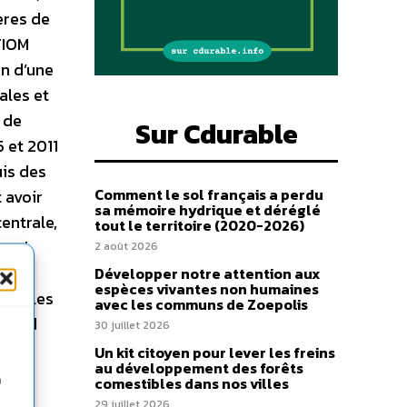
ères de
FIOM
in d’une
ales et
 de
Sur Cdurable
 et 2011
uis des
Comment le sol français a perdu
 avoir
sa mémoire hydrique et déréglé
entrale,
tout le territoire (2020-2026)
demi
2 août 2026
Développer notre attention aux
espèces vivantes non humaines
roît les
avec les communs de Zoepolis
 grand
30 juillet 2026
 pour
Un kit citoyen pour lever les freins
au développement des forêts
r de
n
comestibles dans nos villes
29 juillet 2026