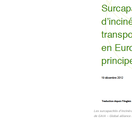
Les surcapacités d’inciné
de GAIA – Global alliance f