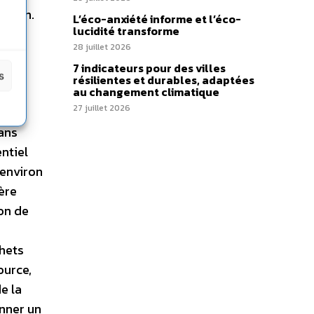
ction.
L’éco-anxiété informe et l’éco-
lucidité transforme
le
28 juillet 2026
éral
7 indicateurs pour des villes
«
s
résilientes et durables, adaptées
rêt
au changement climatique
27 juillet 2026
sans
ntiel
 environ
ière
on de
chets
ource,
e la
onner un