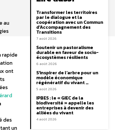
Transformer les territoires
par le dialogue et la
coopération avec un Commun
e au
d’Accompagnement des
gies
Transitions
7 août 2026
Soutenir un pastoralisme
durable en faveur de socio-
n rapide
écosystèmes résilients
ation
6 août 2026
ux ont
S’inspirer de l’arbre pour un
modèle économique
ts
régénératif du vivant …
mées
5 août 2026
érard
IPBES : le « GIEC de la
biodiversité » appelle les
a
entreprises à devenir des
alliées du vivant
é des
4 août 2026
utant un