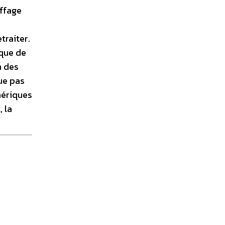
uffage
traiter.
ique de
n des
ue pas
hériques
 la