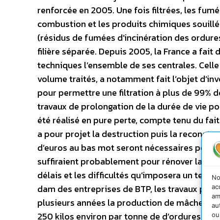
renforcée en 2005. Une fois filtrées, les fum
combustion et les produits chimiques souillés 
(résidus de fumées d’incinération des ordure
filière séparée. Depuis 2005, la France a fai
techniques l’ensemble de ses centrales. Cell
volume traités, a notamment fait l’objet d’in
pour permettre une filtration à plus de 99% 
travaux de prolongation de la durée de vie po
été réalisé en pure perte, compte tenu du fai
a pour projet la destruction puis la reconstruc
d’euros au bas mot seront nécessaires pour m
suffiraient probablement pour rénover la centra
délais et les difficultés qu’imposera un tel c
No
dam des entreprises de BTP, les travaux pré
ac
am
plusieurs années la production de mâchefers,
au
250 kilos environ par tonne de d’ordures ména
ou