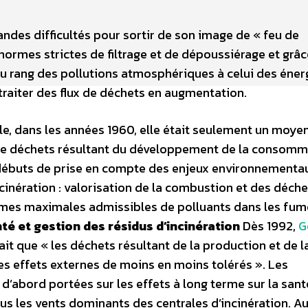
andes difficultés pour sortir de son image de « feu de
normes strictes de filtrage et de dépoussiérage et grâc
du rang des pollutions atmosphériques à celui des éner
traiter des flux de déchets en augmentation.
lle, dans les années 1960, elle était seulement un moye
de déchets résultant du développement de la consomm
 débuts de prise en compte des enjeux environnementa
ncinération : valorisation de la combustion et des déche
normes maximales admissibles de polluants dans les fu
té et gestion des résidus d’incinération
Dès 1992,
G
ait que « les déchets résultant de la production et de l
s effets externes de moins en moins tolérés ». Les
d’abord portées sur les effets à long terme sur la sant
us les vents dominants des centrales d’incinération. A