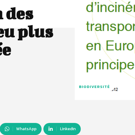
n des
eu plus
ée
BIODIVERSITÉ
WhatsApp
Linkedin