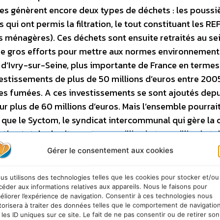
ées génèrent encore deux types de déchets : les poussi
qui ont permis la filtration, le tout constituant les RE
s ménagères). Ces déchets sont ensuite retraités au se
t de gros efforts pour mettre aux normes environnement
e d’Ivry-sur-Seine, plus importante de France en termes
vestissements de plus de 50 millions d’euros entre 2005
des fumées. A ces investissements se sont ajoutés dep
ur plus de 60 millions d’euros. Mais l’ensemble pourrait
t que le Syctom, le syndicat intercommunal qui gère la c
tion totale du site : entre un milliard et un milliard et 
ener à bien ce nouveau projet. Pourtant, 300 millions
Gérer le consentement aux cookies
le, et poursuivre l’activité actuelle, en évitant de surc
hantier dans le retraitement des déchets franciliens. Au
us utilisons des technologies telles que les cookies pour stocker et/ou
vus à Ivry-sur-Seine pourraient également interrompre
céder aux informations relatives aux appareils. Nous le faisons pour
éliorer l’expérience de navigation. Consentir à ces technologies nous
 ces résidus solides de combustion, présents à hauteu
torisera à traiter des données telles que le comportement de navigatio
gères brûlés. Retraités à l’issue de la combustion, ces
 les ID uniques sur ce site. Le fait de ne pas consentir ou de retirer son