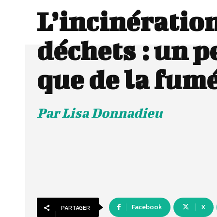
L’incinératio
déchets : un p
que de la fum
Par Lisa Donnadieu
Facebook
X
PARTAGER