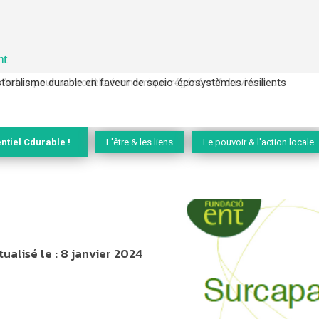
nt
l’arbre pour un modèle économique régénératif du vivant …
ntiel Cdurable !
L'être & les liens
Le pouvoir & l'action locale
tualisé le :
8 janvier 2024