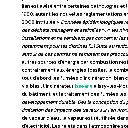
lien est avéré entre certaines pathologies et
1980, autant les nouvelles réglementations en
2008 intitulée «
Données épidémiologiques réce
des déchets ménagers et assimilés
», «
les niv
installations et ne semblent pas concerner les
notamment pour les dioxines […] Suite au renfo
autour de ces centres ne semblent pas préocc
autres sources d’énergie par combustion résid
contrairement aux énergies fossiles, la combus
tout d’abord les fumées d’incinération, bien
visibles : l’incinérateur
Isseane
à Issy-les-Moul
du bâtiment, et le traitement des fumées les
développement durable. Dès la conception du p
limitation des impacts des travaux sur l’enviro
de vapeur d’eau : la vapeur est réutilisée da
d’électricité. Les rejets dans l’atmosphère so