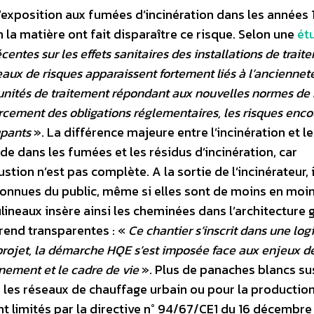
 l’exposition aux fumées d’incinération dans les années 
 la matière ont fait disparaître ce risque. Selon une
ét
ntes sur les effets sanitaires des installations de trait
eaux de risques apparaissent fortement liés à l’anciennet
 unités de traitement répondant aux nouvelles normes de 
rcement des obligations réglementaires, les risques enco
upants
». La différence majeure entre l’incinération et l
e dans les fumées et les résidus d’incinération, car
tion n’est pas complète. A la sortie de l’incinérateur, i
 connues du public, même si elles sont de moins en moi
ineaux insère ainsi les cheminées dans l’architecture 
 rend transparentes : «
Ce chantier s’inscrit dans une log
rojet, la démarche HQE s’est imposée face aux enjeux d
nnement et le cadre de vie
». Plus de panaches blancs s
ns les réseaux de chauffage urbain ou pour la productio
nt limités par la directive n° 94/67/CE1 du 16 décembre