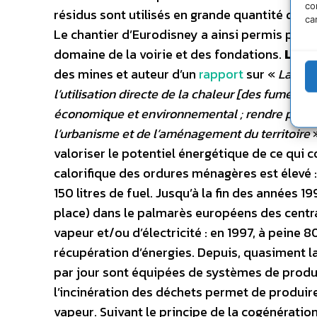
co
résidus sont utilisés en grande quantité dan
ca
Le chantier d’Eurodisney a ainsi permis par 
domaine de la voirie et des fondations.
Le p
des mines et auteur d’un
rapport
sur «
La réc
l’utilisation directe de la chaleur [des fumées 
économique et environnemental ; rendre possible
l’urbanisme et de l’aménagement du territoire
»
valoriser le potentiel énergétique de ce qui 
calorifique des ordures ménagères est élevé 
150 litres de fuel. Jusqu’à la fin des années 19
place) dans le palmarès européens des centr
vapeur et/ou d’électricité : en 1997, à peine 
récupération d’énergies. Depuis, quasiment la
par jour sont équipées de systèmes de produ
l’incinération des déchets permet de produire d
vapeur. Suivant le principe de la cogénératio