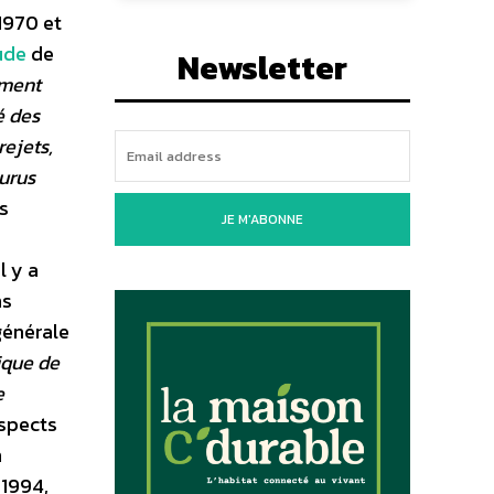
1970 et
ude
de
Newsletter
ement
é des
rejets,
urus
es
JE M'ABONNE
l y a
ns
générale
ique de
e
uspects
n
 1994,