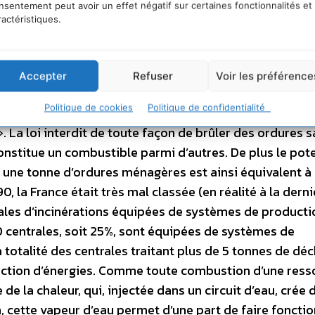
nsentement peut avoir un effet négatif sur certaines fonctionnalités et
s les enrobages routiers ou les sous-couches de constru
ractéristiques.
exemple de recycler 117 000 tonnes de mâchefers dans 
otentiel énergétique
Selon Henri Prévot, Ingénieur gén
upération de l’énergie issue du traitement des déchets
», 
Accepter
Refuser
Voir les préférence
d’incinération ou de la combustion] présente un grand inté
Politique de cookies
Politique de confidentialité
 l’utilisation de cette chaleur relève de la politique de
. La loi interdit de toute façon de brûler des ordures 
constitue un combustible parmi d’autres. De plus le pote
: une tonne d’ordures ménagères est ainsi équivalent à
90, la France était très mal classée (en réalité à la dern
ales d’incinérations équipées de systèmes de producti
80 centrales, soit 25%, sont équipées de systèmes de
 totalité des centrales traitant plus de 5 tonnes de dé
ction d’énergies. Comme toute combustion d’une ress
e la chaleur, qui, injectée dans un circuit d’eau, crée d
n, cette vapeur d’eau permet d’une part de faire foncti