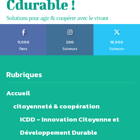
Cdurable !
Solutions pour agir & coopérer avec le vivant
11,000
200
18,000
Fans
Suiveurs
Suiveurs
Rubriques
Accueil
citoyenneté & coopération
ICDD – Innovation Citoyenne et
Développement Durable