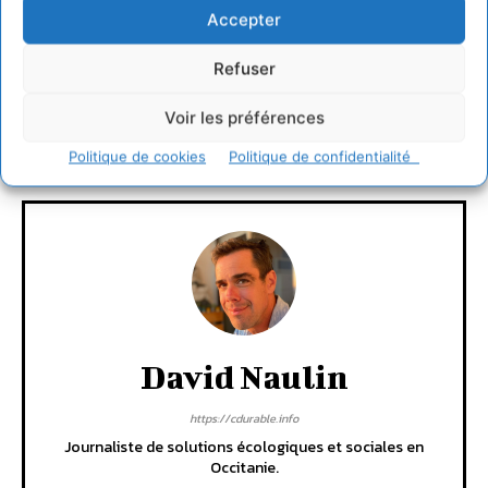
Accepter
TAGS
A la une
Refuser
LAISSER UN COMMENTAIRE
Voir les préférences
CONNECTER POUR LAISSER UN COMMENTAIRE
Politique de cookies
Politique de confidentialité
David Naulin
https://cdurable.info
Journaliste de solutions écologiques et sociales en
Occitanie.