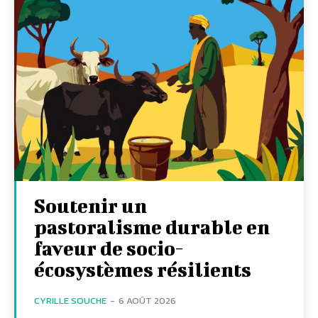
Soutenir un
pastoralisme durable en
faveur de socio-
écosystèmes résilients
CYRILLE SOUCHE
-
6 AOÛT 2026