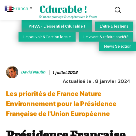
Cdurable !
French
▼
Solutions pour agir & coopérer avec le Vivant
PHVA - L'essentiel Cdurable !
L'être & les liens
Le pouvoir & l'action locale
Le vivant & refaire société
News Sélection
David Naulin
1 juillet 2008
Actualisé le :
8 janvier 2024
Les priorités de France Nature
Environnement pour la Présidence
Française de l'Union Européenne
Présidence Française