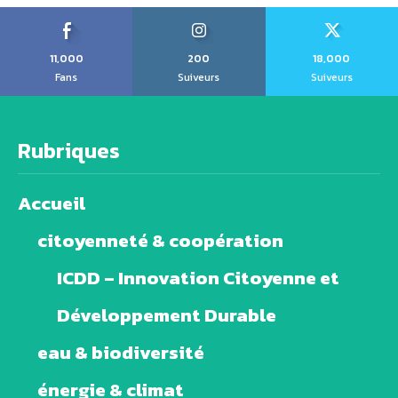
11,000
200
18,000
Fans
Suiveurs
Suiveurs
Rubriques
Accueil
citoyenneté & coopération
ICDD – Innovation Citoyenne et
Développement Durable
eau & biodiversité
énergie & climat