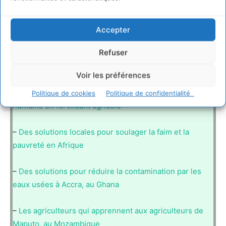
Précédentes innovations qui nourrissent la planète à
lire sur CDURABLE.info :
Accepter
Refuser
–
Réduire ce que les femmes transportent en Afrique
subsaharienne
Voir les préférences
–
Une solution pour transformer les déchets organiques
Politique de cookies
Politique de confidentialité
humains en fertilisant agricole
–
Des solutions locales pour soulager la faim et la
pauvreté en Afrique
–
Des solutions pour réduire la contamination par les
eaux usées à Accra, au Ghana
–
Les agriculteurs qui apprennent aux agriculteurs de
Maputo, au Mozambique