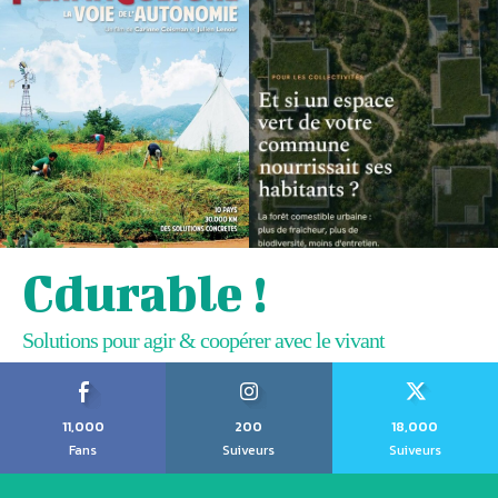
Cdurable !
Solutions pour agir & coopérer avec le vivant
11,000
200
18,000
Fans
Suiveurs
Suiveurs