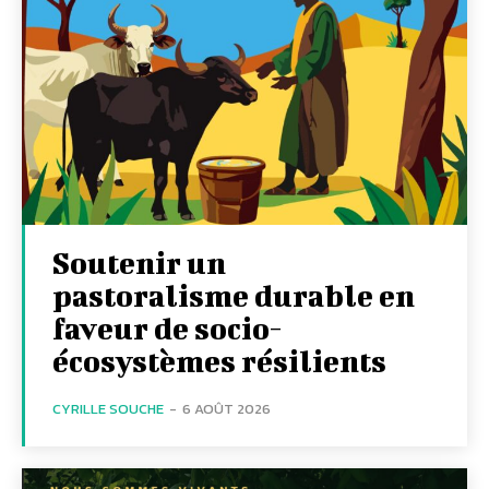
Soutenir un
pastoralisme durable en
faveur de socio-
écosystèmes résilients
CYRILLE SOUCHE
-
6 AOÛT 2026