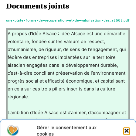
Documents joints
une-plate-forme-de-recuperation-et-de-valorisation-des_a2662.pdf
A propos d’Idée Alsace : Idée Alsace est une démarche
volontaire, fondée sur les valeurs de respect,
d’humanisme, de rigueur, de sens de l’engagement, qui
fédère des entreprises implantées sur le territoire
alsacien engagées dans le développement durable,
c’est-à-dire conciliant préservation de l’environnement,
progrès social et efficacité économique, et capitalisant
en cela sur ces trois piliers inscrits dans la culture
régionale.
L’ambition d’Idée Alsace est d’animer, d’accompagner et
de promouvoir le réseau des entreprises adhérentes,
Gérer le consentement aux
au service de l’amélioration de leur performance
cookies