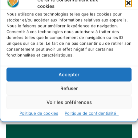
économique régénératif du vivant …
cookies
5 août 2026
Nous utilisons des technologies telles que les cookies pour
stocker et/ou accéder aux informations relatives aux appareils.
IPBES : le « GIEC de la biodiversité » appelle les
entreprises à devenir des alliées du vivant
Nous le faisons pour améliorer l’expérience de navigation.
Consentir à ces technologies nous autorisera à traiter des
4 août 2026
données telles que le comportement de navigation ou les ID
uniques sur ce site. Le fait de ne pas consentir ou de retirer son
consentement peut avoir un effet négatif sur certaines
fonctionnalités et caractéristiques.
Newsletter
Accepter
Refuser
Voir les préférences
JE M'ABONNE
Politique de cookies
Politique de confidentialité