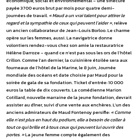
économique, social et environnemental – une sinécure
payée 3700 euros brut par mois pour quatre demi-
journées de travail.
« Maud a un vrai talent pour attirer le
regard et la sympathie de ceux qui peuvent l’aider »
, relève
un ancien collaborateur de Jean-Louis Borloo. Le charme
opère sur les femmes, aussi. La navigatrice donne
volontiers rendez-vous chez son amie la restauratrice
Hélène Darroze – quand ce n’est pas sous les ors de l’hôtel
Crillon. Comme l’an dernier, la cuisinière étoilée sera aux
fourneaux de l’hôtel de la Marine, le 8 juin, Journée
mondiale des océans et date choisie par Maud pour la
soirée de gala de sa fondation. Ticket d’entrée: 10 000
euros la table de dix couverts. La comédienne Marion
Cotillard, nouvelle marraine de la jeune fondation, devrait
assister au dîner, suivi d’une vente aux enchères. L’un des
anciens admirateurs de Maud Fontenoy persifle:
« Comme
elle n’est plus en haut du podium, elle a besoin de coller à
tout ce qui brille et à tous ceux qui peuvent lui ouvrir des
portes. »
La jeune femme compte également des