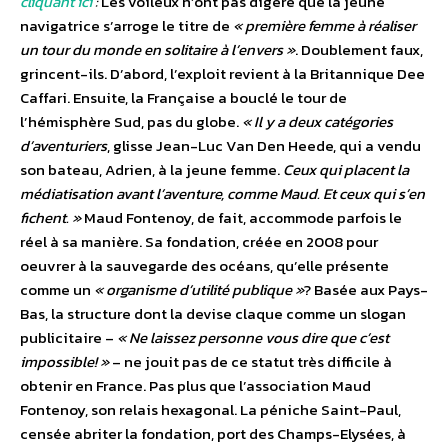
cliquant ici
:
Les voileux n’ont pas digéré que la jeune
navigatrice s’arroge le titre de
« première femme à réaliser
un tour du monde en solitaire à l’envers »
. Doublement faux,
grincent-ils. D’abord, l’exploit revient à la Britannique Dee
Caffari. Ensuite, la Française a bouclé le tour de
l’hémisphère Sud, pas du globe.
« Il y a deux catégories
d’aventuriers
, glisse Jean-Luc Van Den Heede, qui a vendu
son bateau, Adrien, à la jeune femme.
Ceux qui placent la
médiatisation avant l’aventure, comme Maud. Et ceux qui s’en
fichent. »
Maud Fontenoy, de fait, accommode parfois le
réel à sa manière. Sa fondation, créée en 2008 pour
oeuvrer à la sauvegarde des océans, qu’elle présente
comme un
« organisme d’utilité publique »
? Basée aux Pays-
Bas, la structure dont la devise claque comme un slogan
publicitaire –
« Ne laissez personne vous dire que c’est
impossible! »
– ne jouit pas de ce statut très difficile à
obtenir en France. Pas plus que l’association Maud
Fontenoy, son relais hexagonal. La péniche Saint-Paul,
censée abriter la fondation, port des Champs-Elysées, à