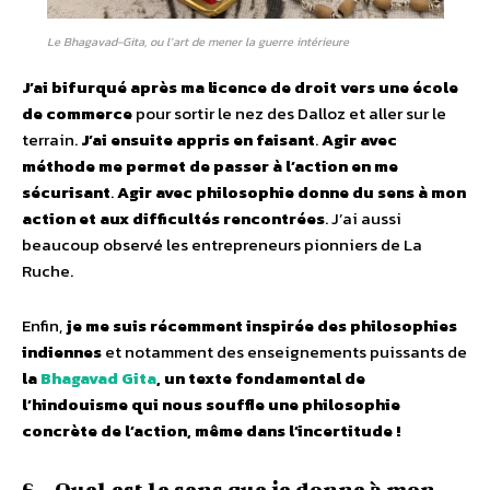
Le Bhagavad-Gita, ou l’art de mener la guerre intérieure
J’ai bifurqué après ma licence de droit vers une école
de commerce
pour sortir le nez des Dalloz et aller sur le
terrain.
J’ai ensuite appris en faisant
.
Agir avec
méthode me permet de passer à l’action en me
sécurisant
.
Agir avec philosophie donne du sens à mon
action et aux difficultés rencontrées
. J’ai aussi
beaucoup observé les entrepreneurs pionniers de La
Ruche.
Enfin,
je me suis récemment inspirée des philosophies
indiennes
et notamment des enseignements puissants de
la
Bhagavad Gita
, un texte fondamental de
l’hindouisme qui nous souffle une philosophie
concrète de l’action, même dans l’incertitude !
6 – Quel est le sens que je donne à mon