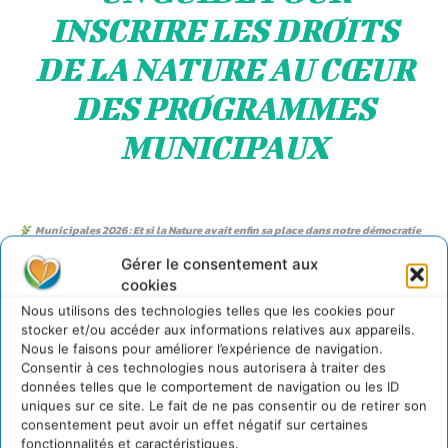
INSCRIRE LES DROITS
DE LA NATURE AU CŒUR
DES PROGRAMMES
MUNICIPAUX
Municipales 2026 : Et si la Nature avait enfin sa place dans notre démocratie
?
Gérer le consentement aux
cookies
Nous utilisons des technologies telles que les cookies pour
2 – Quels sont mes besoins et choix
stocker et/ou accéder aux informations relatives aux appareils.
d’alimentation ?
Nous le faisons pour améliorer l’expérience de navigation.
Consentir à ces technologies nous autorisera à traiter des
données telles que le comportement de navigation ou les ID
J’aime me nourrir de bonnes choses !
Je consomme
uniques sur ce site. Le fait de ne pas consentir ou de retirer son
principalement des produits locaux et bios quand
consentement peut avoir un effet négatif sur certaines
c’est possible
. J’alterne les courses entre
le magasin
La
fonctionnalités et caractéristiques.