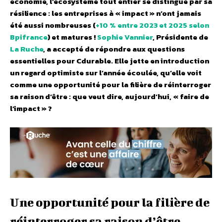
économie, l’écosystème tout entier se distingue par sa
résilience : les entreprises à « impact » n’ont jamais
été aussi nombreuses (
+10 % entre 2023 et 2025 selon
Bpifrance
) et matures !
Sophie Vannier
, Présidente de
La Ruche
, a accepté de répondre aux questions
essentielles pour Cdurable. Elle jette en introduction
un regard optimiste sur l’année écoulée, qu’elle voit
comme une opportunité pour la filière de réinterroger
sa raison d’être : que veut dire, aujourd’hui, « faire de
l’impact » ?
Une opportunité pour la filière de
réinterroger sa raison d’être