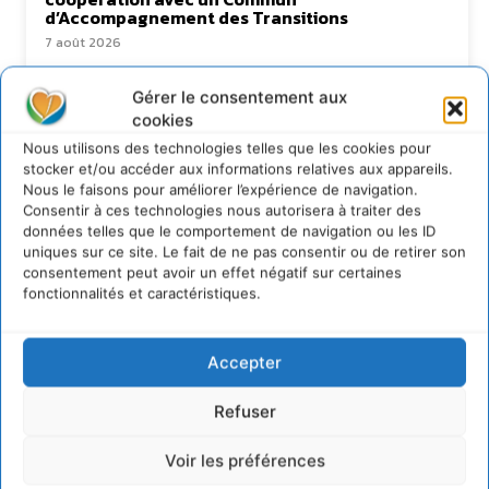
d’Accompagnement des Transitions
7 août 2026
Soutenir un pastoralisme durable en faveur de
socio-écosystèmes résilients
Gérer le consentement aux
cookies
6 août 2026
S’inspirer de l’arbre pour un modèle
Nous utilisons des technologies telles que les cookies pour
économique régénératif du vivant …
stocker et/ou accéder aux informations relatives aux appareils.
Nous le faisons pour améliorer l’expérience de navigation.
5 août 2026
Consentir à ces technologies nous autorisera à traiter des
IPBES : le « GIEC de la biodiversité » appelle les
données telles que le comportement de navigation ou les ID
entreprises à devenir des alliées du vivant
uniques sur ce site. Le fait de ne pas consentir ou de retirer son
4 août 2026
consentement peut avoir un effet négatif sur certaines
fonctionnalités et caractéristiques.
Accepter
Newsletter
Refuser
Voir les préférences