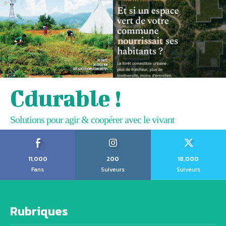
Cdurable !
Solutions pour agir & coopérer avec le vivant
11,000
200
18,000
Fans
Suiveurs
Suiveurs
Rubriques