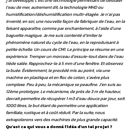
j’ai développé, c’est une technologie permettant de dessaler
l’eau de mer, autrement dit, la technologie MHD ou
humidification/déshumidification multi-étagée. Je n’ai pas
inventé, en soi, une nouvelle façon de fabriquer de l’eau, en la
faisant apparaître, comme par enchantement, à l’aide d’une
baguette magique. Je me suis contenté d’imiter le
phénomène naturel du cycle de l’eau, en le reproduisant à
petite échelle. Un cours de CM1. Le principe se résume en une
expérience. Tremper un morceau d’essuie-tout dans de l’eau
tiède salée. Rapprochez-le à 5 mm d’une fenêtre. Et observez
la buée. Évidemment, le procédé mis au point, via une
machine en plastique et en floc de coton, s’avère plus
complexe. Peu à peu, la mécanique se peaufine. J’en suis au
12ème prototype. Le mécanisme, de près de 3 m de hauteur,
devrait permettre de récupérer 1 m3 d’eau douce par jour, soit
1000 litres, le but étant de permettre une application
familiale, rustique et à coût réduit. Par la suite, nous
extrapolerons vers des machines de plus grande capacité.
Qu’est ce qui vous a donné l’idée d’un tel projet ?