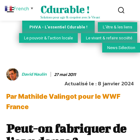
Cdurable !
French
▼
Solutions pour agir & coopérer avec le Vivant
PHVA - L'essentiel Cdurable !
L'être & les liens
Le pouvoir & l'action locale
Le vivant & refaire société
News Sélection
David Naulin
27 mai 2011
Actualisé le :
8 janvier 2024
Par Mathilde Valingot pour le WWF
France
Peut-on fabriquer de