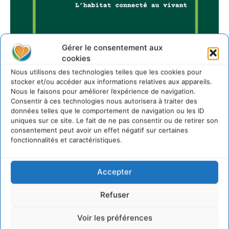
Gérer le consentement aux
cookies
Nous utilisons des technologies telles que les cookies pour
stocker et/ou accéder aux informations relatives aux appareils.
Nous le faisons pour améliorer l’expérience de navigation.
Consentir à ces technologies nous autorisera à traiter des
Sur Cdurable
données telles que le comportement de navigation ou les ID
uniques sur ce site. Le fait de ne pas consentir ou de retirer son
consentement peut avoir un effet négatif sur certaines
fonctionnalités et caractéristiques.
Comment le sol français a perdu sa mémoire
hydrique et déréglé tout le territoire (2020-2026)
2 août 2026
Accepter
Développer notre attention aux espèces vivantes
non humaines avec les communs de Zoepolis
Refuser
30 juillet 2026
Un kit citoyen pour lever les freins au
Voir les préférences
développement des forêts comestibles dans nos