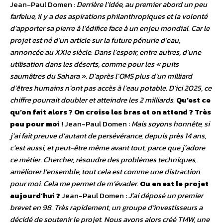
Jean-Paul Domen :
Derrière l’idée, au premier abord un peu
farfelue, il y a des aspirations philanthropiques et la volonté
d’apporter sa pierre à l’édifice face à un enjeu mondial. Car le
projet est né d’un article sur la future pénurie d’eau,
annoncée au XXIe siècle. Dans l’espoir, entre autres, d’une
utilisation dans les déserts, comme pour les « puits
saumâtres du Sahara ». D’après l’OMS plus d’un milliard
d’êtres humains n’ont pas accès à l’eau potable. D’ici 2025, ce
chiffre pourrait doubler et atteindre les 2 milliards.
Qu’est ce
qu’on fait alors ? On croise les bras et on attend ? Très
peu pour moi !
Jean-Paul Domen :
Mais soyons honnête, si
j’ai fait preuve d’autant de persévérance, depuis près 14 ans,
c’est aussi, et peut-être même avant tout, parce que j’adore
ce métier. Chercher, résoudre des problèmes techniques,
améliorer l’ensemble, tout cela est comme une distraction
pour moi. Cela me permet de m’évader.
Ou en est le projet
aujourd’hui ?
Jean-Paul Domen :
J’ai déposé un premier
brevet en 98. Très rapidement, un groupe d’investisseurs a
décidé de soutenir le projet. Nous avons alors créé TMW, une