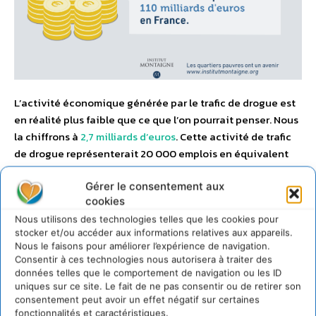
L’activité économique générée par le trafic de drogue est
en réalité plus faible que ce que l’on pourrait penser. Nous
la chiffrons à
2,7 milliards d’euros
. Cette activité de trafic
de drogue représenterait 20 000 emplois en équivalent
temps plein. En clair, la drogue ne fait pas vivre les
quartiers pauvres.
Gérer le consentement aux
cookies
Nous utilisons des technologies telles que les cookies pour
–
Idée reçue N°8 : il n’y aurait pas de discrimination à
stocker et/ou accéder aux informations relatives aux appareils.
l’embauche, c’est un phénomène marginal.
Nous le faisons pour améliorer l’expérience de navigation.
Consentir à ces technologies nous autorisera à traiter des
données telles que le comportement de navigation ou les ID
uniques sur ce site. Le fait de ne pas consentir ou de retirer son
consentement peut avoir un effet négatif sur certaines
fonctionnalités et caractéristiques.