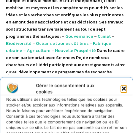
Europe et dans le monde. Institut indépendant, l’Iddri
mobilise les moyens et les compétences pour diffuser les
idées et les recherches scientifiques les plus pertinentes
en amont des négociations et des décisions. Ses travaux
sont structurés transversalement autour de sept
programmes thématiques : –
Gouvernance
–
Climat
–
Biodiversité
–
Océans et zones côtières
–
Fabrique
urbaine
–
Agriculture
–
Nouvelle Prospérité
Dans le cadre
de son partenariat avec Sciences Po, de nombreux
chercheurs de l’Iddri participent aux enseignements ainsi
qu’au développement de programmes de recherche.
Fondation de recherche reconnue d’utilité publique, l’Iddri
Gérer le consentement aux
met à la disposition de tous,
via
son site Internet, ses
cookies
différentes analyses et propositions. – Consultez les
rapports d’activités :
sur la page Web dédiée)
– Consultez
Nous utilisons des technologies telles que les cookies pour
stocker et/ou accéder aux informations relatives aux appareils.
les informations relatives aux
financements (au format
Nous le faisons pour améliorer l’expérience de navigation.
.pdf)
– Pour suivre les actualités :
S’inscrire à la Lettre de
Consentir à ces technologies nous autorisera à traiter des
l’Iddri
données telles que le comportement de navigation ou les ID
uniques sur ce site. Le fait de ne pas consentir ou de retirer son