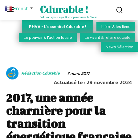
Cdurable !
French
▼
Solutions pour agir & coopérer avec le Vivant
PHVA - L'essentiel Cdurable !
L'être & les liens
Le pouvoir & l'action locale
Le vivant & refaire société
News Sélection
Rédaction Cdurable
7 mars 2017
Actualisé le :
29 novembre 2024
2017, une année
charnière pour la
transition
énergétique française