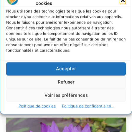
cookies
Comment le sol français a perdu sa mémoire
Nous utilisons des technologies telles que les cookies pour
hydrique et déréglé tout le territoire (2020-2026)
stocker et/ou accéder aux informations relatives aux appareils.
2 août 2026
Nous le faisons pour améliorer l’expérience de navigation.
Développer notre attention aux espèces vivantes
Consentir à ces technologies nous autorisera à traiter des
non humaines avec les communs de Zoepolis
données telles que le comportement de navigation ou les ID
uniques sur ce site. Le fait de ne pas consentir ou de retirer son
30 juillet 2026
consentement peut avoir un effet négatif sur certaines
Un kit citoyen pour lever les freins au
fonctionnalités et caractéristiques.
développement des forêts comestibles dans nos
villes
29 juillet 2026
Accepter
L’éco-anxiété informe et l’éco-lucidité transforme
28 juillet 2026
Refuser
7 indicateurs pour des villes résilientes et durables,
adaptées au changement climatique
Voir les préférences
27 juillet 2026
Politique de cookies
Politique de confidentialité