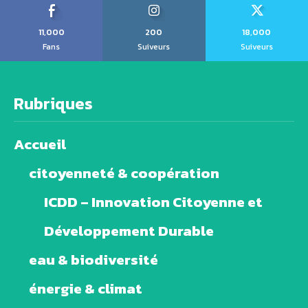
11,000
200
18,000
Fans
Suiveurs
Suiveurs
Rubriques
Accueil
citoyenneté & coopération
ICDD – Innovation Citoyenne et
Développement Durable
eau & biodiversité
énergie & climat