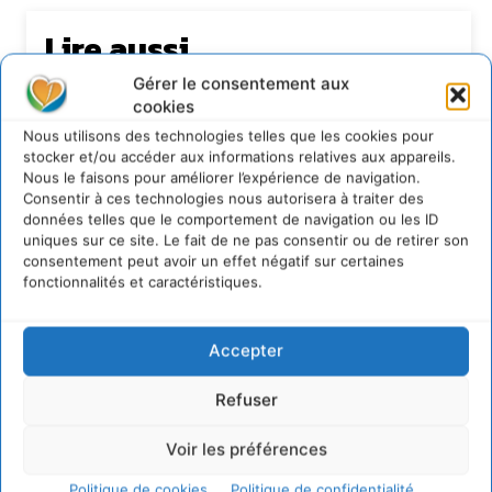
Lire aussi
Gérer le consentement aux
Soutenir un pastoralisme durable en faveur de
cookies
socio-écosystèmes résilients
Nous utilisons des technologies telles que les cookies pour
6 août 2026
stocker et/ou accéder aux informations relatives aux appareils.
S’inspirer de l’arbre pour un modèle
Nous le faisons pour améliorer l’expérience de navigation.
économique régénératif du vivant …
Consentir à ces technologies nous autorisera à traiter des
5 août 2026
données telles que le comportement de navigation ou les ID
uniques sur ce site. Le fait de ne pas consentir ou de retirer son
IPBES : le « GIEC de la biodiversité » appelle les
consentement peut avoir un effet négatif sur certaines
entreprises à devenir des alliées du vivant
fonctionnalités et caractéristiques.
4 août 2026
Comment le sol français a perdu sa mémoire
hydrique et déréglé tout le territoire (2020-
Accepter
2026)
2 août 2026
Refuser
Voir les préférences
Politique de cookies
Politique de confidentialité