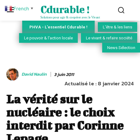
Cdurable !
French
▼
Solutions pour agir & coopérer avec le Vivant
PHVA - L'essentiel Cdurable !
L'être & les liens
Le pouvoir & l'action locale
Le vivant & refaire société
News Sélection
David Naulin
3 juin 2011
Actualisé le :
8 janvier 2024
La vérité sur le
nucléaire : le choix
interdit par Corinne
Lepage