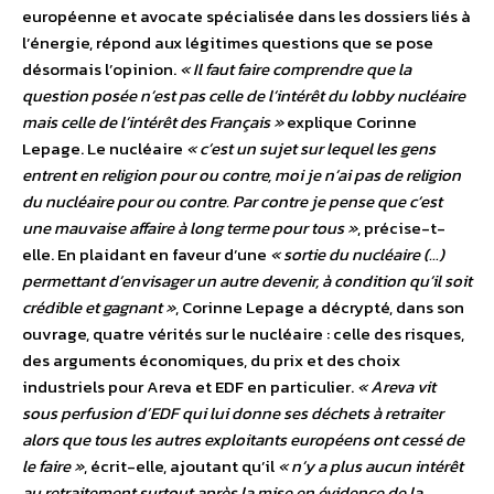
européenne et avocate spécialisée dans les dossiers liés à
l’énergie, répond aux légitimes questions que se pose
désormais l’opinion.
« Il faut faire comprendre que la
question posée n’est pas celle de l’intérêt du lobby nucléaire
mais celle de l’intérêt des Français »
explique Corinne
Lepage. Le nucléaire
« c’est un sujet sur lequel les gens
entrent en religion pour ou contre, moi je n’ai pas de religion
du nucléaire pour ou contre. Par contre je pense que c’est
une mauvaise affaire à long terme pour tous »
, précise-t-
elle. En plaidant en faveur d’une
« sortie du nucléaire (…)
permettant d’envisager un autre devenir, à condition qu’il soit
crédible et gagnant »
, Corinne Lepage a décrypté, dans son
ouvrage, quatre vérités sur le nucléaire : celle des risques,
des arguments économiques, du prix et des choix
industriels pour Areva et EDF en particulier.
« Areva vit
sous perfusion d’EDF qui lui donne ses déchets à retraiter
alors que tous les autres exploitants européens ont cessé de
le faire »
, écrit-elle, ajoutant qu’il
« n’y a plus aucun intérêt
au retraitement surtout après la mise en évidence de la