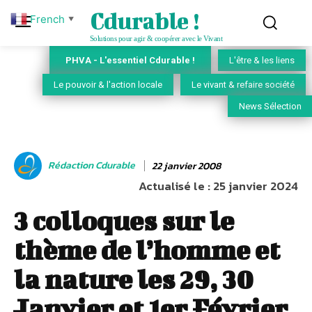
Cdurable !
French
▼
Solutions pour agir & coopérer avec le Vivant
PHVA - L'essentiel Cdurable !
L'être & les liens
Le pouvoir & l'action locale
Le vivant & refaire société
News Sélection
Rédaction Cdurable
22 janvier 2008
Actualisé le :
25 janvier 2024
3 colloques sur le
thème de l’homme et
la nature les 29, 30
Janvier et 1er Février