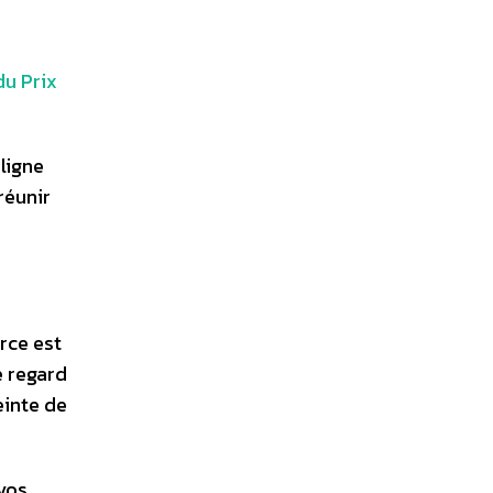
du Prix
ligne
réunir
rce est
e regard
einte de
vos