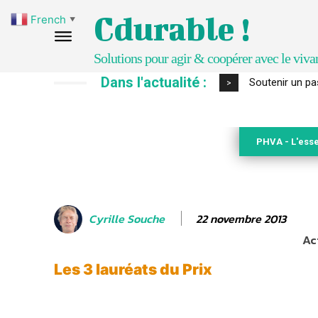
Cdurable !
French
▼
Solutions pour agir & coopérer avec le viva
Dans l'actualité :
S’inspirer de 
>
PHVA - L'esse
22 novembre 2013
Cyrille Souche
Ac
Les 3 lauréats du Prix