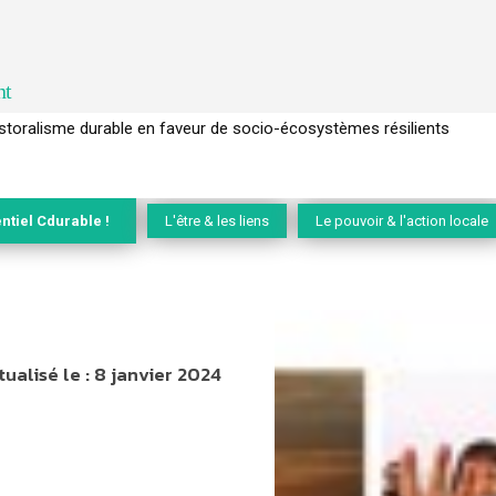
nt
l’arbre pour un modèle économique régénératif du vivant …
ntiel Cdurable !
L'être & les liens
Le pouvoir & l'action locale
tualisé le :
8 janvier 2024