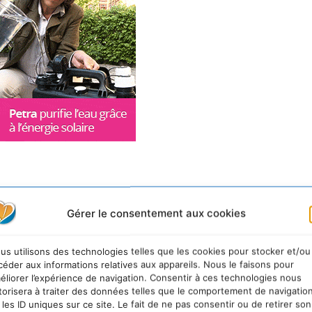
0 projets et mobilisé plus de 27 000 votes. Voici les 3
Gérer le consentement aux cookies
0 Pionniers
au
modèle de croissance inclusive et dur
us utilisons des technologies telles que les cookies pour stocker et/ou
céder aux informations relatives aux appareils. Nous le faisons pour
éliorer l’expérience de navigation. Consentir à ces technologies nous
torisera à traiter des données telles que le comportement de navigatio
 les ID uniques sur ce site. Le fait de ne pas consentir ou de retirer son