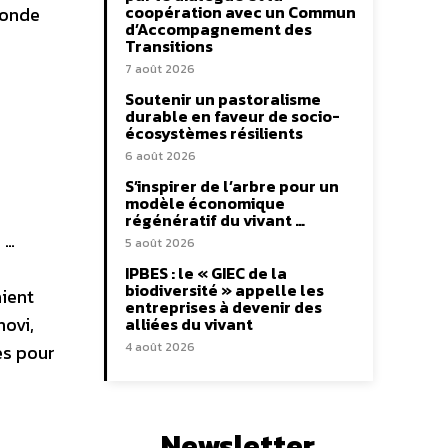
coopération avec un Commun
monde
d’Accompagnement des
Transitions
7 août 2026
Soutenir un pastoralisme
durable en faveur de socio-
écosystèmes résilients
6 août 2026
S’inspirer de l’arbre pour un
modèle économique
régénératif du vivant …
 …
5 août 2026
IPBES : le « GIEC de la
biodiversité » appelle les
aient
entreprises à devenir des
ovi,
alliées du vivant
4 août 2026
es pour
Newsletter