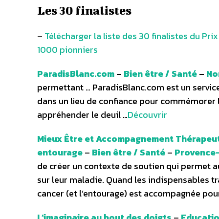
Les 30 finalistes
–
Télécharger la liste des 30 finalistes du Pri
1000 pionniers
ParadisBlanc.com
–
Bien être / Santé
–
No
permettant … ParadisBlanc.com est un service
dans un lieu de confiance pour commémorer 
appréhender le deuil …
Découvrir
Mieux Être et Accompagnement Thérapeuti
entourage
–
Bien être / Santé
–
Provence-
de créer un contexte de soutien qui permet a
sur leur maladie. Quand les indispensables tr
cancer (et l’entourage) est accompagnée pour
L’imaginaire au bout des doigts
–
Educati