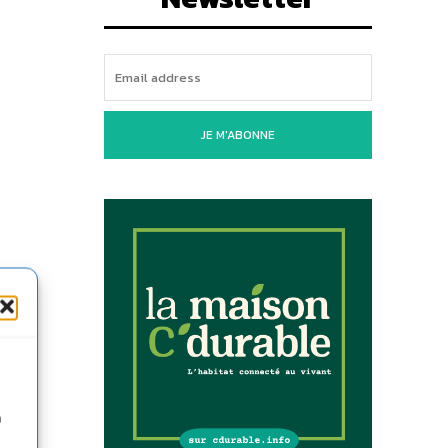
JE M'ABONNE
able
n