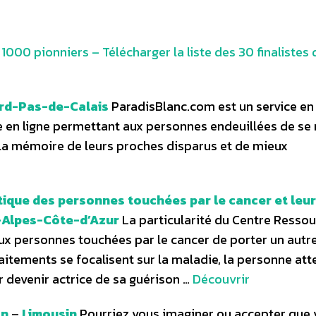
x 1000 pionniers
– Télécharger la liste des 30 finalistes 
rd-Pas-de-Calais
ParadisBlanc.com est un service en 
 en ligne permettant aux personnes endeuillées de se 
la mémoire de leurs proches disparus et de mieux
que des personnes touchées par le cancer et leur
Alpes-Côte-d’Azur
La particularité du Centre Ressou
ux personnes touchées par le cancer de porter un autr
aitements se focalisent sur la maladie, la personne att
 devenir actrice de sa guérison …
Découvrir
on
–
Limousin
Pourriez vous imaginer ou accepter que 