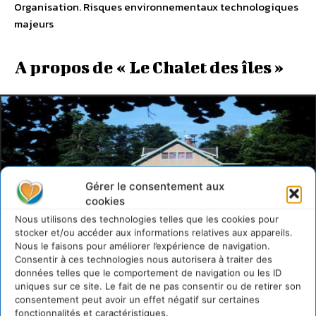
Organisation. Risques environnementaux technologiques
majeurs
A propos de « Le Chalet des îles »
Gérer le consentement aux
cookies
Nous utilisons des technologies telles que les cookies pour
stocker et/ou accéder aux informations relatives aux appareils.
Le Chalet des îles – Porte de la Muette 75016 Paris
Nous le faisons pour améliorer l’expérience de navigation.
Consentir à ces technologies nous autorisera à traiter des
Un écrin de verdure
Situé en plein 16ème
données telles que le comportement de navigation ou les ID
arrondissement, le Chalet des îles se trouve à quelques
uniques sur ce site. Le fait de ne pas consentir ou de retirer son
minutes du Trocadéro, de l’Etoile, de Boulogne et de la
consentement peut avoir un effet négatif sur certaines
fonctionnalités et caractéristiques.