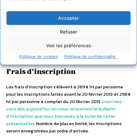
Défense. Son aspect insulaire lui confère un caractère
unique et confidentiel.
Un lieu chargé d’histoire
Le
Chalet des îles fut offert par Napoléon III à son épouse
Accepter
l’impératrice Eugénie pour embellir l’île du Bois de
Boulogne. En 2001, Raphaël de Montremy restaure cet
Refuser
endroit magique et y ajoute une touché de modernité.
Une cuisine authentique et élaborée par le Chef
Voir les préférences
Cédric Poncet
.
Politique de cookies
Politique de confidentialité
Frais d’inscription
Les frais d’inscription s’élèvent à 269 € ht par personne
pour les inscriptions faites avant le 20 février 2013 et 298 €
ht par personne à compter du 20 février 2013.
Inscrivez-
vous dès aujourd’hui en nous retournant le bulletin
d’inscription que vous trouverez à la suite de cette
présentation
. Nombre de places limité, les inscriptions
seront enregistrées par ordre d’arrivée.