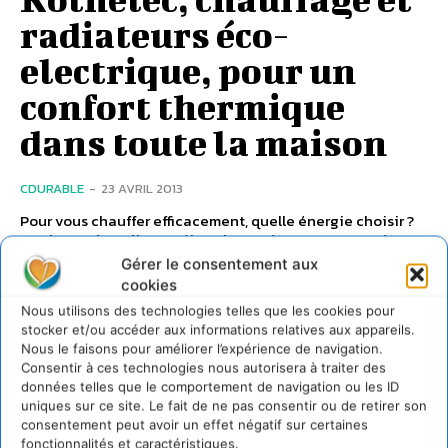
radiateurs éco-
electrique, pour un
confort thermique
dans toute la maison
CDURABLE
-
23 AVRIL 2013
Pour vous chauffer efficacement, quelle énergie choisir ?
Quel type de radiateur électrique adopter ? Autant de
questions auxquelles Rothelec, spécialiste alsacien du
Gérer le consentement aux
chauffage...
cookies
Nous utilisons des technologies telles que les cookies pour
stocker et/ou accéder aux informations relatives aux appareils.
Nous le faisons pour améliorer l’expérience de navigation.
Consentir à ces technologies nous autorisera à traiter des
données telles que le comportement de navigation ou les ID
uniques sur ce site. Le fait de ne pas consentir ou de retirer son
consentement peut avoir un effet négatif sur certaines
fonctionnalités et caractéristiques.