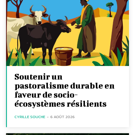
Soutenir un
pastoralisme durable en
faveur de socio-
écosystèmes résilients
CYRILLE SOUCHE
-
6 AOÛT 2026