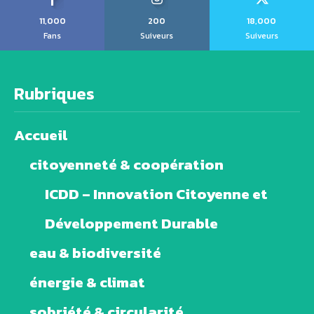
11,000
200
18,000
Fans
Suiveurs
Suiveurs
Rubriques
Accueil
citoyenneté & coopération
ICDD – Innovation Citoyenne et
Développement Durable
eau & biodiversité
énergie & climat
sobriété & circularité