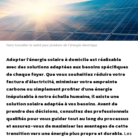
Faire travailler le soleil pour produire de l’énergie électrique
Adopter l’énergie solaire à domicile est réalisable
avec des solutions adaptées aux besoins spécifiques
de chaque foyer. Que vous souhaitiez réduire votre
facture d’électricité, minimiser votre empreinte
carbone ou simplement profiter d’une énergie
inépuisable à notre échelle humaine, il existe une
solution solaire adaptée à vos besoins. Avant de
prendre des décisions, consultez des professionnels
qualifiés pour vous guider tout au long du processus
et assurez-vous de maximiser les avantages de cette
transition vers une énergie plus propre et durable.
Les