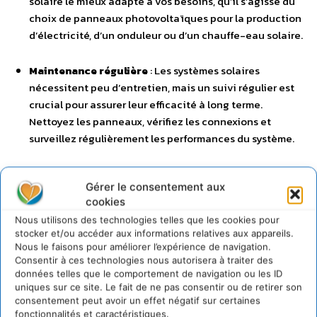
solaire le mieux adapté à vos besoins, qu’il s’agisse du
choix de panneaux photovoltaïques pour la production
d’électricité, d’un onduleur ou d’un chauffe-eau solaire.
Maintenance régulière
: Les systèmes solaires
nécessitent peu d’entretien, mais un suivi régulier est
crucial pour assurer leur efficacité à long terme.
Nettoyez les panneaux, vérifiez les connexions et
surveillez régulièrement les performances du système.
Stockage d’énergie
: Pour faciliter l’utilisation de
Gérer le consentement aux
l’énergie solaire, intermittente par nature, envisagez
cookies
d’investir dans des solutions de stockage dans des
Nous utilisons des technologies telles que les cookies pour
batteries. Vous pourrez ainsi stocker l’électricité
stocker et/ou accéder aux informations relatives aux appareils.
produite le jour, pendant les périodes ensoleillées, pour
Nous le faisons pour améliorer l’expérience de navigation.
une utilisation de nuit ou ultérieure.
Consentir à ces technologies nous autorisera à traiter des
données telles que le comportement de navigation ou les ID
uniques sur ce site. Le fait de ne pas consentir ou de retirer son
L’adoption de l’énergie solaire par les particuliers offre de
consentement peut avoir un effet négatif sur certaines
nombreux avantages, tant sur le plan financier que sur
fonctionnalités et caractéristiques.