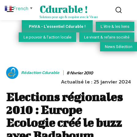
Cdurable !
French
▼
Solutions pour agir & coopérer avec le Vivant
PHVA - L'essentiel Cdurable !
L'être & les liens
Le pouvoir & l'action locale
Le vivant & refaire société
News Sélection
Rédaction Cdurable
8 février 2010
Actualisé le :
25 janvier 2024
Elections régionales
2010 : Europe
Ecologie créé le buzz
avec Badaboum