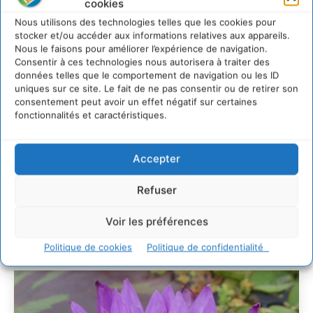
cookies
Comment le sol français a perdu sa mémoire
hydrique et déréglé tout le territoire (2020-2026)
Nous utilisons des technologies telles que les cookies pour
stocker et/ou accéder aux informations relatives aux appareils.
2 août 2026
Nous le faisons pour améliorer l’expérience de navigation.
Développer notre attention aux espèces vivantes
Consentir à ces technologies nous autorisera à traiter des
non humaines avec les communs de Zoepolis
données telles que le comportement de navigation ou les ID
30 juillet 2026
uniques sur ce site. Le fait de ne pas consentir ou de retirer son
consentement peut avoir un effet négatif sur certaines
Un kit citoyen pour lever les freins au
fonctionnalités et caractéristiques.
développement des forêts comestibles dans nos
villes
29 juillet 2026
Accepter
L’éco-anxiété informe et l’éco-lucidité transforme
28 juillet 2026
Refuser
7 indicateurs pour des villes résilientes et durables,
adaptées au changement climatique
Voir les préférences
27 juillet 2026
Politique de cookies
Politique de confidentialité