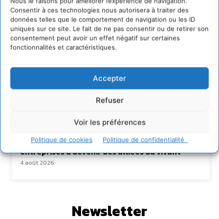
Lire aussi
Nous le faisons pour améliorer l’expérience de navigation.
Consentir à ces technologies nous autorisera à traiter des
données telles que le comportement de navigation ou les ID
Transformer les territoires par le dialogue et la
uniques sur ce site. Le fait de ne pas consentir ou de retirer son
coopération avec un Commun
d’Accompagnement des Transitions
consentement peut avoir un effet négatif sur certaines
fonctionnalités et caractéristiques.
7 août 2026
Soutenir un pastoralisme durable en faveur de
socio-écosystèmes résilients
Accepter
6 août 2026
S’inspirer de l’arbre pour un modèle
Refuser
économique régénératif du vivant …
5 août 2026
Voir les préférences
IPBES : le « GIEC de la biodiversité » appelle les
Politique de cookies
Politique de confidentialité
entreprises à devenir des alliées du vivant
4 août 2026
Newsletter