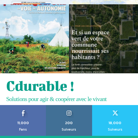
Cdurable !
Solutions pour agir & coopérer avec le vivant
11,000
200
18,000
Fans
Suiveurs
Suiveurs