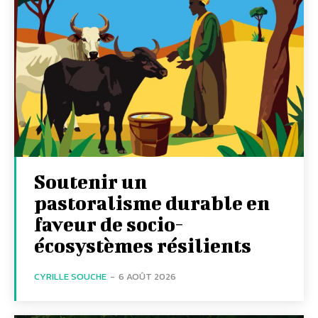
Soutenir un
pastoralisme durable en
faveur de socio-
écosystèmes résilients
CYRILLE SOUCHE
-
6 AOÛT 2026