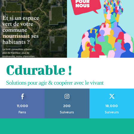
Cdurable !
Solutions pour agir & coopérer avec le vivant
11,000
200
18,000
Fans
Suiveurs
Suiveurs