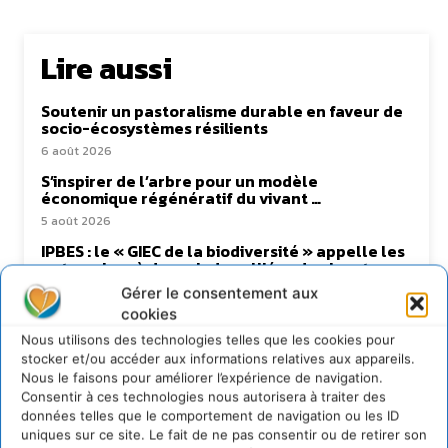
Lire aussi
Soutenir un pastoralisme durable en faveur de
socio-écosystèmes résilients
6 août 2026
S’inspirer de l’arbre pour un modèle
économique régénératif du vivant …
5 août 2026
IPBES : le « GIEC de la biodiversité » appelle les
entreprises à devenir des alliées du vivant
4 août 2026
Gérer le consentement aux
cookies
Comment le sol français a perdu sa mémoire
hydrique et déréglé tout le territoire (2020-
Nous utilisons des technologies telles que les cookies pour
2026)
stocker et/ou accéder aux informations relatives aux appareils.
2 août 2026
Nous le faisons pour améliorer l’expérience de navigation.
Consentir à ces technologies nous autorisera à traiter des
données telles que le comportement de navigation ou les ID
uniques sur ce site. Le fait de ne pas consentir ou de retirer son