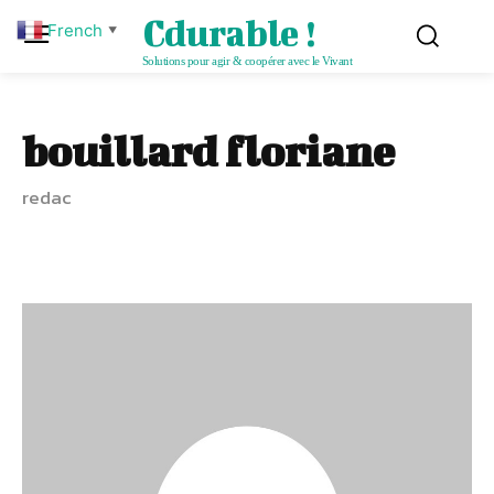
Cdurable !
French
▼
Solutions pour agir & coopérer avec le Vivant
bouillard floriane
redac