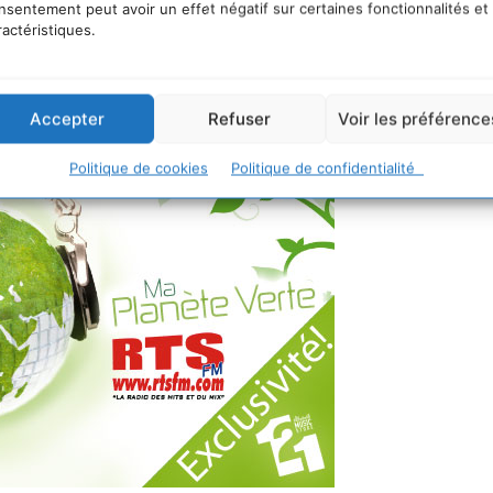
h my world From the grey sky Ohhhh Clean up deser
nsentement peut avoir un effet négatif sur certaines fonctionnalités et
 smoke and dust Clean up the sea for the boys and girl
ractéristiques.
Accepter
Refuser
Voir les préférence
Politique de cookies
Politique de confidentialité