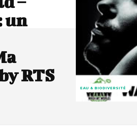
d –
: un
Ma
 by RTS
EAU & BIODIVERSITÉ