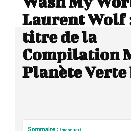
Wash My Worl
Laurent Wolf 
titre de la
Compilation 
Planète Verte
Sommaire :
(masquer)