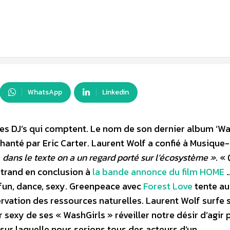
WhatsApp
Linkedin
des DJ’s qui comptent. Le nom de son dernier album ‘W
chanté par Eric Carter. Laurent Wolf a confié à Musique-
 dans le texte on a un regard porté sur l’écosystème »
. «
trand en conclusion à
la bande annonce du film HOME
…
fun, dance, sexy. Greenpeace avec
Forest Love
tente au
servation des ressources naturelles. Laurent Wolf surfe s
r sexy de ses « WashGirls » réveiller notre désir d’agir 
sur laquelle nous serions tous des acteurs d’un