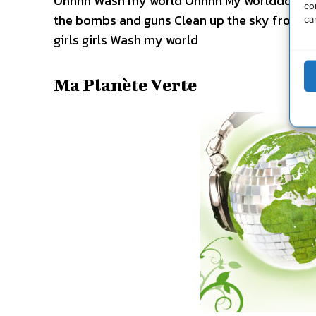
Ohhhh Wash my world Ohhhh My worldddd Was
co
the bombs and guns Clean up the sky from the
ca
girls girls Wash my world
Ma Planète Verte