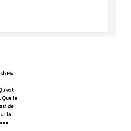
ash My
 Qu’est-
 Que le
ssi de
ur la
pour