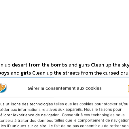
n up desert from the bombs and guns Clean up the sk
boys and girls Clean up the streets from the cursed dr
an up the sky from the smoke and dust Clean up the s
hhh Wash my world Ohhhh Wash my world From the gre
Gérer le consentement aux cookies
n Ohhh please Wash my world From the drugs in the s
an up the sky from the smoke and dust Clean up the s
us utilisons des technologies telles que les cookies pour stocker et/ou
céder aux informations relatives aux appareils. Nous le faisons pour
 the cursed drugs Clean up desert from the bombs and 
éliorer l’expérience de navigation. Consentir à ces technologies nous
ean up the sea for the boys and girls Ohhhh Wash my w
torisera à traiter des données telles que le comportement de navigatio
 les ID uniques sur ce site. Le fait de ne pas consentir ou de retirer son