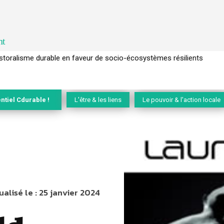
nt
l’arbre pour un modèle économique régénératif du vivant …
ntiel Cdurable !
L'être & les liens
Le pouvoir & l'action locale
ualisé le :
25 janvier 2024