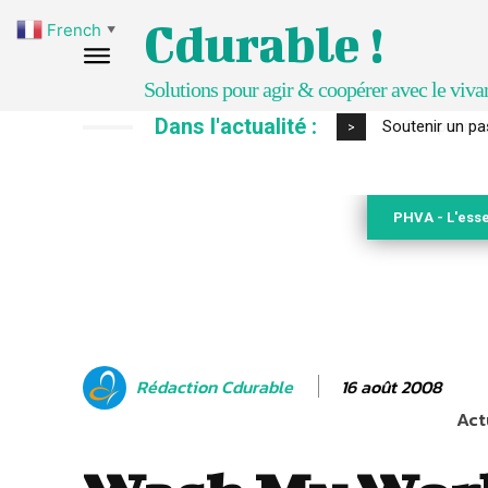
Cdurable !
French
▼
Solutions pour agir & coopérer avec le viva
Dans l'actualité :
S’inspirer de 
>
PHVA - L'esse
16 août 2008
Rédaction Cdurable
Act