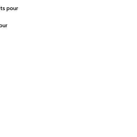
nts pour
our