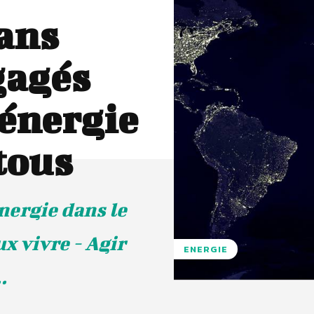
sans
gagés
’énergie
tous
énergie dans le
x vivre - Agir
ENERGIE
.