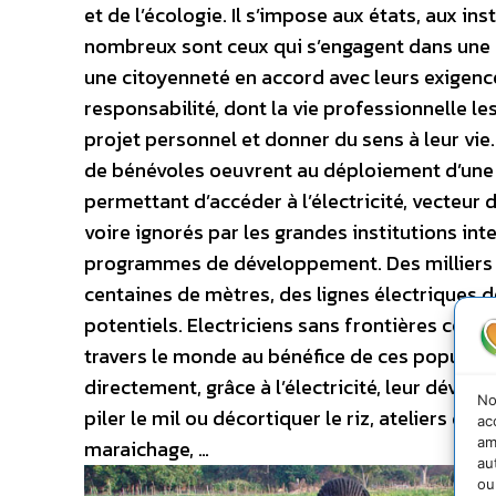
et de l’écologie. Il s’impose aux états, aux ins
nombreux sont ceux qui s’engagent dans une d
une citoyenneté en accord avec leurs exigenc
responsabilité, dont la vie professionnelle le
projet personnel et donner du sens à leur vie. 
de bénévoles oeuvrent au déploiement d’une 
permettant d’accéder à l’électricité, vecteu
voire ignorés par les grandes institutions inte
programmes de développement. Des milliers de 
centaines de mètres, des lignes électriques do
potentiels. Electriciens sans frontières compt
travers le monde au bénéfice de ces population
directement, grâce à l’électricité, leur dév
No
piler le mil ou décortiquer le riz, ateliers de 
ac
am
maraichage, …
au
ou