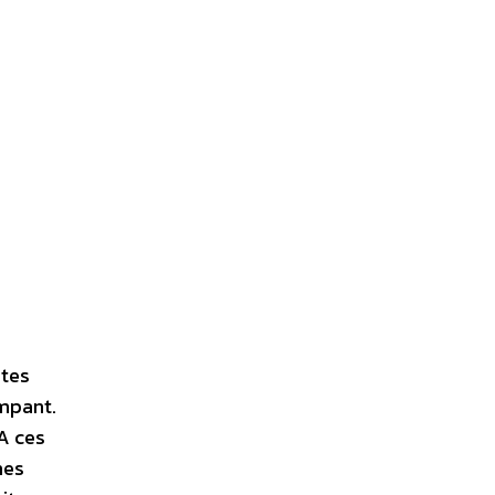
ites
ampant.
A ces
nes