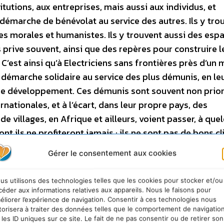
titutions, aux entreprises, mais aussi aux individus, et
émarche de bénévolat au service des autres. Ils y tro
es morales et humanistes. Ils y trouvent aussi des esp
s prive souvent, ainsi que des repères pour construire l
C’est ainsi qu’à Electriciens sans frontières près d’un m
démarche solidaire au service des plus démunis, en le
r de développement. Ces démunis sont souvent non prior
rnationales, et à l’écart, dans leur propre pays, des
villages, en Afrique et ailleurs, voient passer, à que
nt ils ne profiteront jamais : ils ne sont pas de bons cl
e à son actif, depuis 1986, des centaines de réalisatio
Gérer le consentement aux cookies
s oubliées. Il s’agit, chaque fois que possible, de favo
eloppement économique : plateformes multi fonctionnell
us utilisons des technologies telles que les cookies pour stocker et/ou
menuiserie, production d’huile ou de spiruline, irrigation
céder aux informations relatives aux appareils. Nous le faisons pour
éliorer l’expérience de navigation. Consentir à ces technologies nous
torisera à traiter des données telles que le comportement de navigatio
 les ID uniques sur ce site. Le fait de ne pas consentir ou de retirer son