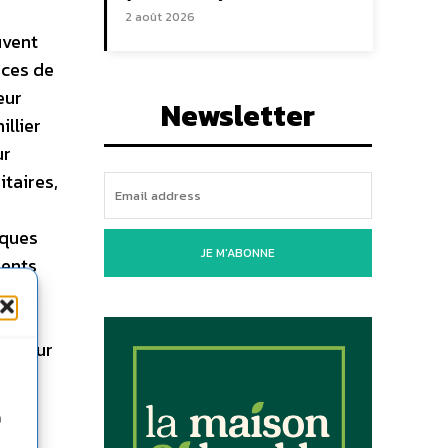
2 août 2026
uvent
aces de
eur
Newsletter
illier
ur
itaires,
lques
JE M'ABONNE
ients
ns à
riser
es pour
 et
n