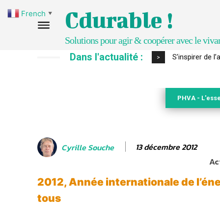
Cdurable !
French
▼
Solutions pour agir & coopérer avec le viva
Dans l'actualité :
IPBES : le « GI
>
PHVA - L'esse
13 décembre 2012
Cyrille Souche
Ac
2012, Année internationale de l’én
tous