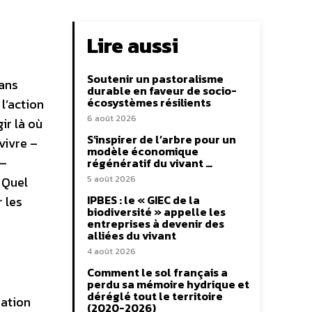
Lire aussi
Soutenir un pastoralisme
sans
durable en faveur de socio-
écosystèmes résilients
l’action
6 août 2026
ir là où
S’inspirer de l’arbre pour un
vivre –
modèle économique
 –
régénératif du vivant …
– Quel
5 août 2026
IPBES : le « GIEC de la
 les
biodiversité » appelle les
entreprises à devenir des
alliées du vivant
4 août 2026
Comment le sol français a
perdu sa mémoire hydrique et
déréglé tout le territoire
sation
(2020-2026)