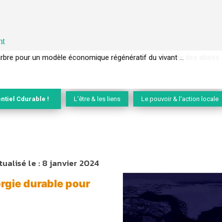
nt
EC de la biodiversité » appelle les entreprises à devenir des alliées du 
ntiel Cdurable !
L'être & les liens
Le pouvoir & l'action locale
tualisé le :
8 janvier 2024
ergie durable pour