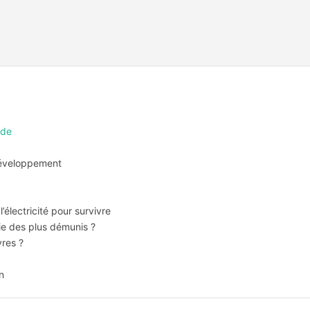
nde
 développement
’électricité pour survivre
ie des plus démunis ?
vres ?
n