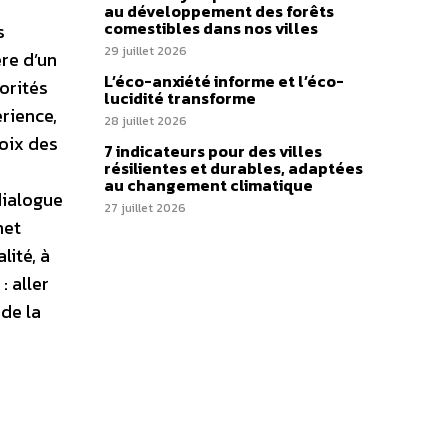
au développement des forêts
comestibles dans nos villes
s
29 juillet 2026
ère d’un
L’éco-anxiété informe et l’éco-
iorités
lucidité transforme
érience,
28 juillet 2026
hoix des
7 indicateurs pour des villes
résilientes et durables, adaptées
au changement climatique
dialogue
27 juillet 2026
met
lité, à
: aller
 de la