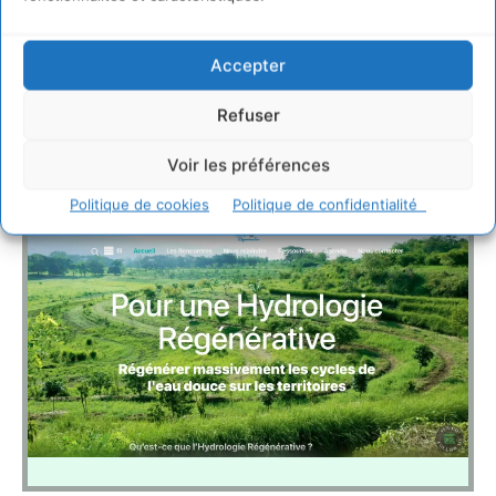
Accepter
La
gestion des milieux aquatiques et la prévention des inondations
(GEMAPI)
Refuser
est une compétence confiée aux intercommunalités (métropoles, communautés
urbaines, communautés d’agglomération, communautés de communes) par les lois
de décentralisation
Voir les préférences
Politique de cookies
Politique de confidentialité