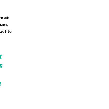
ve et
çues
 petite
t
s
u