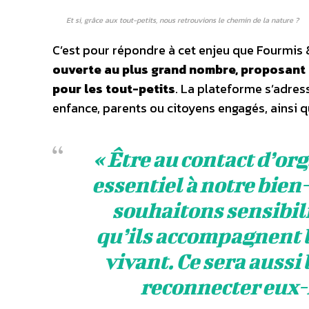
Et si, grâce aux tout-petits, nous retrouvions le chemin de la nature ?
C’est pour répondre à cet enjeu que Fourmis &
ouverte au plus grand nombre, proposant 
pour les tout-petits
. La plateforme s’adress
enfance, parents ou citoyens engagés, ainsi q
«
Être au contact d’or
essentiel à notre bien-
souhaitons sensibili
qu’ils accompagnent l
vivant. Ce sera aussi 
reconnecter eux-m