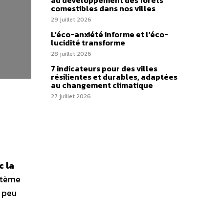
au développement des forêts
comestibles dans nos villes
29 juillet 2026
L’éco-anxiété informe et l’éco-
lucidité transforme
28 juillet 2026
7 indicateurs pour des villes
résilientes et durables, adaptées
au changement climatique
27 juillet 2026
c la
stème
t peu