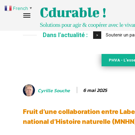
Cdurable !
French
▼
Solutions pour agir & coopérer avec le viva
Dans l'actualité :
S’inspirer de 
>
PHVA - L'esse
6 mai 2025
Cyrille Souche
Fruit d’une collaboration entre Lab
national d’Histoire naturelle (MNHN