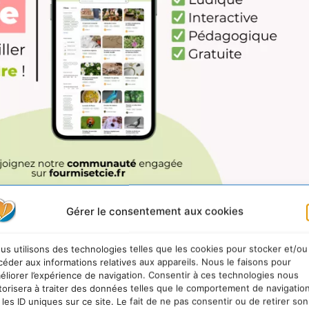
Gérer le consentement aux cookies
’ils soient professionnels de la petite enfance, parent
us utilisons des technologies telles que les cookies pour stocker et/ou
céder aux informations relatives aux appareils. Nous le faisons pour
ls s’occupent.
éliorer l’expérience de navigation. Consentir à ces technologies nous
torisera à traiter des données telles que le comportement de navigatio
 les ID uniques sur ce site. Le fait de ne pas consentir ou de retirer son