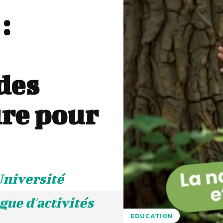
:
des
ure pour
Université
gue d'activités
EDUCATION