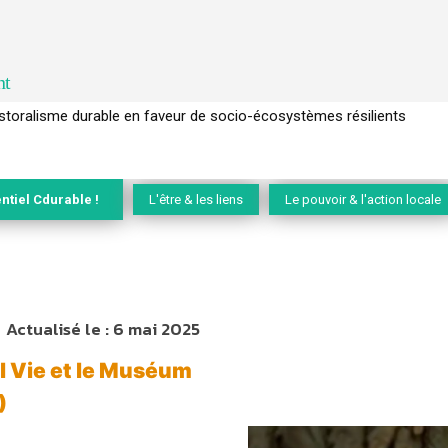
nt
l’arbre pour un modèle économique régénératif du vivant …
ntiel Cdurable !
L'être & les liens
Le pouvoir & l'action locale
Actualisé le :
6 mai 2025
el Vie et le Muséum
)