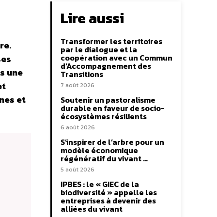
Lire aussi
Transformer les territoires
re.
par le dialogue et la
coopération avec un Commun
ses
d’Accompagnement des
ns une
Transitions
et
7 août 2026
nes et
Soutenir un pastoralisme
durable en faveur de socio-
écosystèmes résilients
6 août 2026
S’inspirer de l’arbre pour un
modèle économique
régénératif du vivant …
5 août 2026
IPBES : le « GIEC de la
biodiversité » appelle les
entreprises à devenir des
alliées du vivant