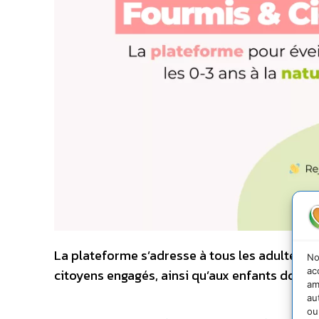
La plateforme s’adresse à tous les adultes, qu
No
ac
citoyens engagés, ainsi qu’aux enfants dont i
am
au
ou