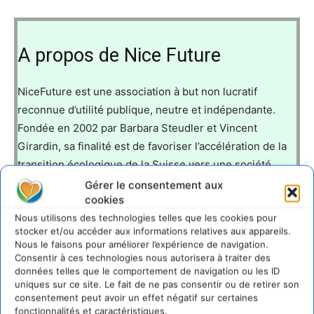
A propos de Nice Future
NiceFuture est une association à but non lucratif
reconnue d’utilité publique, neutre et indépendante.
Fondée en 2002 par Barbara Steudler et Vincent
Girardin, sa finalité est de favoriser l’accélération de la
transition écologique de la Suisse vers une société
durable. Nous œuvrons ainsi dans le but d’initier des
Gérer le consentement aux
cookies
changements profonds vers une meilleure durabilité, à
Nous utilisons des technologies telles que les cookies pour
travers l’information au grand public, la mise en réseau
stocker et/ou accéder aux informations relatives aux appareils.
d’acteurs économiques, académiques, politiques et
Nous le faisons pour améliorer l’expérience de navigation.
associatifs afin de co-créer des solutions innovantes, et
Consentir à ces technologies nous autorisera à traiter des
données telles que le comportement de navigation ou les ID
la réalisation de projets concrets. Avec un esprit décalé,
uniques sur ce site. Le fait de ne pas consentir ou de retirer son
trendy et désirable, NiceFuture s’est donnée comme
consentement peut avoir un effet négatif sur certaines
objectif de construire des liens, de favoriser
fonctionnalités et caractéristiques.