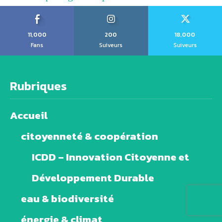
11,000
200
18,000
Fans
Suiveurs
Suiveurs
Rubriques
Accueil
citoyenneté & coopération
ICDD – Innovation Citoyenne et
Développement Durable
eau & biodiversité
énergie & climat