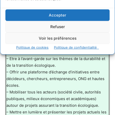
l’épanouissement de chacun, et de replanter les
consciences. Et parce que la beauté, le rire et l’énergie
Accepter
positive sont au cœur d’un futur que nous défendons,
nous aimons ajouter un univers coloré et joyeux à
Refuser
chacun de nos projets.
Voir les préférences
Missions
Politique de cookies
Politique de confidentialité
– Etre à l’avant-garde sur les thèmes de la durabilité et
de la transition écologique.
– Offrir une plateforme d’échange d’initiatives entre
décideurs, chercheurs, entrepreneurs, ONG et hautes
écoles.
– Mobiliser tous les acteurs (société civile, autorités
publiques, milieux économiques et académiques)
autour de projets assurant la transition écologique.
– Mettre en lumière et présenter les projets actuels les